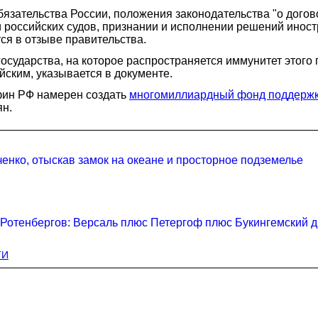
зательства России, положения законодательства "о догов
 российских судов, признании и исполнении решений инос
ся в отзыве правительства.
осударства, на которое распространяется иммунитет этого 
ским, указывается в документе.
нфин РФ намерен создать
многомиллиардный фонд поддерж
ян.
нко, отыскав замок на океане и просторное подземелье
Ротенбергов: Версаль плюс Петергоф плюс Букингемский 
ТИ