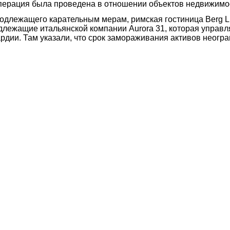
перация была проведена в отношении объектов недвижимос
одлежащего карательным мерам, римская гостиница Berg Lux
ежащие итальянской компании Aurora 31, которая управляет
рдии. Там указали, что срок замораживания активов неогр