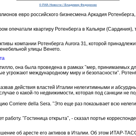
© РИА Новости / Владимир Федоренко
лионов евро российского бизнесмена Аркадия Ротенберга,
ом опечатали квартиру Ротенберга в Кальяри (Сардиния), т
ктивы компании Ротенберга Aurora 31, которой принадлежи
енебельной улицы Венето.
та
отилло, она была проведена в рамках "мер, принимаемых д
е угрожают международному миру и безопасности". Ротенбер
звав действия властей Италии нелегитимными и абсурдным
м случае о какой-то недвижимости, которая под санкции не
ю Corriere della Sera. "Это еще раз показывает всю нелеги
работу. "Гостиница открыта", - сказал портье корреспонден
ешение об аресте его активов в Италии. Об этом ИТАР-ТА