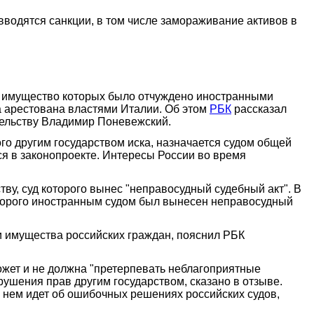
вводятся санкции, в том числе замораживание активов в
м, имущество которых было отчуждено иностранными
ла арестована властями Италии. Об этом
РБК
рассказал
ительству Владимир Поневежский.
го другим государством иска, назначается судом общей
я в законопроекте. Интересы России во время
у, суд которого вынес "неправосудный судебный акт". В
оторого иностранным судом был вынесен неправосудный
и имущества российских граждан, пояснил РБК
ожет и не должна "претерпевать неблагоприятные
рушения прав другим государством, сказано в отзыве.
в нем идет об ошибочных решениях российских судов,