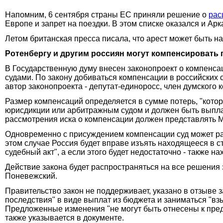
Напомним, 6 сентября страны ЕС приняли решение о
рас
Европе и запрет на поездки. В этом списке оказался и Арк
Летом британская пресса писала, что арест может быть н
Ротенбергу и другим россиян могут компенсировать
В Государственную думу внесен законопроект о компенс
судами. По закону добиваться компенсации в российских 
автор законопроекта - депутат-единоросс, член думского
Размер компенсаций определяется в сумме потерь, "котор
юрисдикции или арбитражным судом и должен быть выпла
рассмотрения иска о компенсации должен представлять 
Одновременно с присуждением компенсации суд может рас
этом случае Россия будет вправе изъять находящееся в 
судебный акт", а если этого будет недостаточно - также 
Действие закона будет распространяться на все решения
Поневежский.
Правительство закон не поддерживает, указано в отзыве
последствия" в виде выплат из бюджета и заниматься "вз
Предложенные изменения "не могут быть отнесены к пред
также указывается в документе.