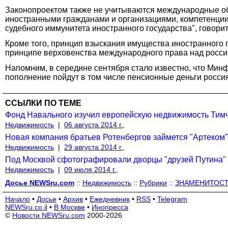
Законопроектом также не учитываются международные обя
иностранными гражданами и организациями, компетенции
судебного иммунитета иностранного государства", говорит
Кроме того, принцип взыскания имущества иностранного г
принципе верховенства международного права над россий
Напомним, в середине сентября стало известно, что Ми
пополнение пойдут в том числе пенсионные деньги росси
ССЫЛКИ ПО ТЕМЕ
Фонд Навального изучил европейскую недвижимость Тимче
Недвижимость
|
06 августа 2014 г.,
Новая компания братьев Ротенбергов займется "Артеком"
Недвижимость
|
29 августа 2014 г.,
Под Москвой сфотографировали дворцы "друзей Путина" 
Недвижимость
|
09 июля 2014 г.,
Досье NEWSru.com
::
Недвижимость
::
Рубрики
::
ЗНАМЕНИТОС
Начало
•
Досье
•
Архив
•
Ежедневник
•
RSS
•
Telegram
NEWSru.co.il
•
В Москве
•
Инопресса
©
Новости NEWSru.com
2000-2026