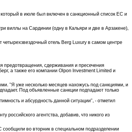
 который в июле был включен в санкционный список ЕС и
ри виллы на Сардинии (одну в Кальяри и две в Арзакене),
т четырехзвездочный отель Berg Luxury в самом центре
ля предотвращения, сдерживания и пресечения
г, а также его компании Olpon Investment Limited и
и. "Я уже несколько месяцев нахожусь под санкциями, и
 подпадает. Под объявленные санкции подпадают только
тимность и абсурдность данной ситуации", - отметил
ту российского агентства, добавив, что никого из
СС сообщили во вторник в специальном подразделении