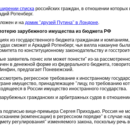
ширении списка
российских граждан, в отношении которых 
адий Ротенберг.
аложен и на
домик "друзей Путина" в Лондоне
.
 потерю зарубежного имущества из бюджета РФ
ациях из государственного бюджета гражданам и компания
судах сможет и Аркадий Ротенберг, чья вилла накануне бы
 комитета по конституционному законодательству и госстро
ые заявитель понес или может понести" из-за рассмотренно
чен в денежной форме из федерального бюджета, говоритс
Минфин, предлагает Поневежский.
смотреть регрессное требование к иностранному государств
стране имущество, принадлежащее "лицу, по требованию к
находящееся в России имущество иностранного государства.
 зарубежных гражданских и арбитражных судов в отношени
 за подписью вице-премьера Сергея Приходько. Россия не м
ысканием (компенсации) в регрессном порядке" в случае на
мету регулирования" изменяемого закона, поскольку речь 