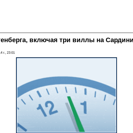
енберга, включая три виллы на Сардини
 г., 23:01