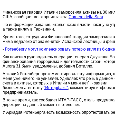
Финансовая гвардия Италии заморозила активы на 30 мил
США, сообщает во вторник газета
Corriere della Sera
.
По информации издания, итальянские власти накануне утр
а также виллу в Тарквинии.
Кроме того, сотрудники Финансовой гвардии заморозили а
Рима недалеко от знаменитой Испанской лестницы и феш
-
Ротенбергу могут компенсировать потерю вилл из бюдже
Как пояснил руководитель операции генерал Джузеппе Б
финансирования терроризма и деятельности стран, которы
Aurora 31 были уведомлены, добавил Ботилло.
Аркадий Ротенберг прокомментировал эту информацию, на
меня уже ничего не удивляет. Удивляет, что речь в данно
счета и активы, которых в Италии у меня нет", - заявил
бизнесмен агентству
"Интерфакс"
, комментируя информаци
предприниматель.
В то же время, как сообщает ИТАР-ТАСС, отель продолжает 
дирекции на данный момент в отеле нет.
У Аркадия Ротенберга есть возможность опротестовать р