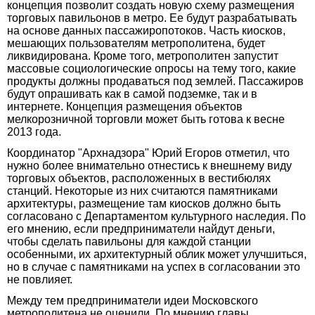
концепция позволит создать новую схему размещения
торговых павильонов в метро. Ее будут разрабатывать
на основе данных пассажиропотоков. Часть киосков,
мешающих пользователям метрополитена, будет
ликвидирована. Кроме того, метрополитен запустит
массовые социологические опросы на тему того, какие
продукты должны продаваться под землей. Пассажиров
будут опрашивать как в самой подземке, так и в
интернете. Концепция размещения объектов
мелкорозничной торговли может быть готова к весне
2013 года.
Координатор "Архнадзора" Юрий Егоров отметил, что
нужно более внимательно отнестись к внешнему виду
торговых объектов, расположенных в вестибюлях
станций. Некоторые из них считаются памятниками
архитектуры, размещение там киосков должно быть
согласовано с Департаментом культурного наследия. По
его мнению, если предприниматели найдут деньги,
чтобы сделать павильоны для каждой станции
особенными, их архитектурный облик может улучшиться,
но в случае с памятниками на успех в согласовании это
не повлияет.
Между тем предприниматели идеи Московского
метрополитена не оценили. По мнению главы