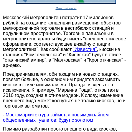
Moscow-Live.ru
Московский метрополитен потратит 17 миллионов
рублей на создание концепции размещения объектов
мелкорозничной торговли в вестибюлях станций и
подуличном пространстве. Торговые павильоны в
метрополитене должны будут иметь "внешнее стилевое
оформление, соответствующее дизайну станции
метрополитена". Как сообщают
"Известия"
, киоски на
станциях "Комсомольская" и "Киевская" будут в стиле
"сталинский ампир", а "Маяковская" и "Кропоткинская" -
ар-деко.
Предпринимателям, обитающим на новых станциях,
повезет больше, в основном им придется заказывать
киоски в стиле минимализма. Правда, и здесь есть
исключения. К примеру, "Марьина Роща", открытая в
2010 году, создана в стиле модерн. К слову, изменение
внешнего вида может коснуться не только киосков, но и
торговых автоматов.
-
Москомархитектура займется новым дизайном
общественных туалетов: будут с золотом
Помимо разработки нового внешнего вида киосков,