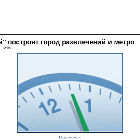
й" построят город развлечений и метро
, 12:08
Moscow-Live.ru