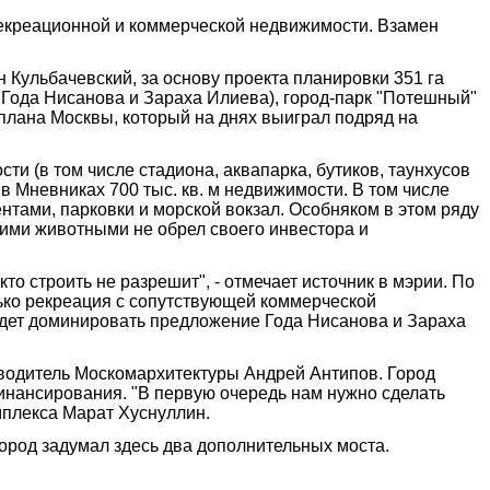
рекреационной и коммерческой недвижимости. Взамен
Кульбачевский, за основу проекта планировки 351 га
 Года Нисанова и Зараха Илиева), город-парк "Потешный"
плана Москвы, который на днях выиграл подряд на
ти (в том числе стадиона, аквапарка, бутиков, таунхусов
в Мневниках 700 тыс. кв. м недвижимости. В том числе
ентами, парковки и морской вокзал. Особняком в этом ряду
кими животными не обрел своего инвестора и
о строить не разрешит", - отмечает источник в мэрии. По
лько рекреация с сопутствующей коммерческой
будет доминировать предложение Года Нисанова и Зараха
ководитель Москомархитектуры Андрей Антипов. Город
инансирования. "В первую очередь нам нужно сделать
омплекса Марат Хуснуллин.
ород задумал здесь два дополнительных моста.