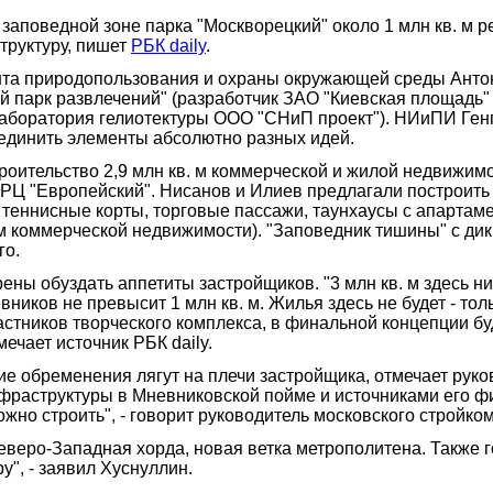
заповедной зоне парка "Москворецкий" около 1 млн кв. м 
труктуру, пишет
РБК daily
.
ента природопользования и охраны окружающей среды Антон 
й парк развлечений" (разработчик ЗАО "Киевская площадь"
лаборатория гелиотектуры ООО "СНиП проект"). НИиПИ Ген
ъединить элементы абсолютно разных идей.
оительство 2,9 млн кв. м коммерческой и жилой недвижимос
РЦ "Европейский". Нисанов и Илиев предлагали по­строить 
к, теннисные корты, торговые пассажи, таунхаусы с апартам
 м коммерческой недвижимости). "Заповедник тишины" с ди
го.
ы обуздать аппетиты застройщиков. "3 млн кв. м здесь никт
ников не превысит 1 млн кв. м. Жилья здесь не будет - то
частников творческого комплекса, в финальной концепции 
ечает источник РБК daily.
кие обременения лягут на плечи застройщика, отмечает ру
фраструктуры в Мневниковской пойме и источниками его ф
можно строить", - говорит руководитель московского стройк
веро-Западная хорда, новая ветка метрополитена. Также г
", - заявил Хуснуллин.