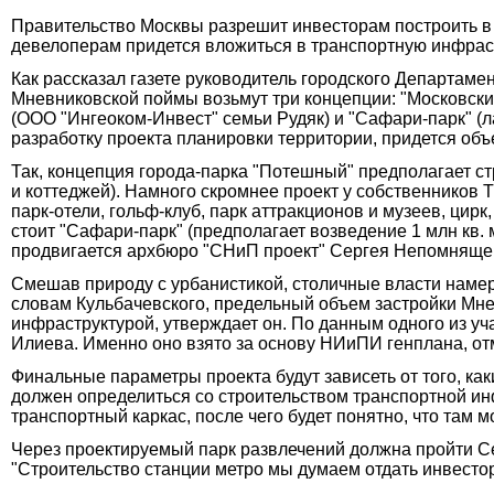
Правительство Москвы разрешит инвесторам построить в 
девелоперам придется вложиться в транспортную инфрас
Как рассказал газете руководитель городского Департам
Мневниковской поймы возьмут три концепции: "Московски
(ООО "Ингеоком-Инвест" семьи Рудяк) и "Сафари-парк" (
разработку проекта планировки территории, придется об
Так, концепция города-парка "Потешный" предполагает стр
и коттеджей). Намного скромнее проект у собственников Т
парк-отели, гольф-клуб, парк аттракционов и музеев, цир
стоит "Сафари-парк" (предполагает возведение 1 млн кв.
продвигается архбюро "СНиП проект" Сергея Непомняще
Смешав природу с урбанистикой, столичные власти намерен
словам Кульбачевского, предельный объем застройки Мнев
инфраструктурой, утверждает он. По данным одного из у
Илиева. Именно оно взято за основу НИиПИ генплана, отм
Финальные параметры проекта будут зависеть от того, ка
должен определиться со строительством транспортной ин
транспортный каркас, после чего будет понятно, что там 
Через проектируемый парк развлечений должна пройти Се
"Строительство станции метро мы думаем отдать инвестору