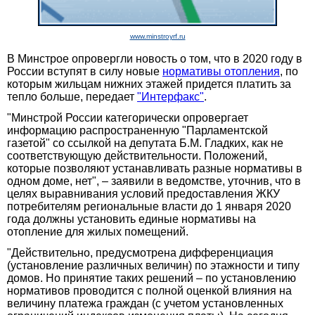
www.minstroyrf.ru
В Минстрое опровергли новость о том, что в 2020 году в
России вступят в силу новые
нормативы отопления
, по
которым жильцам нижних этажей придется платить за
тепло больше, передает
"Интерфакс"
.
"Минстрой России категорически опровергает
информацию распространенную "Парламентской
газетой" со ссылкой на депутата Б.М. Гладких, как не
соответствующую действительности. Положений,
которые позволяют устанавливать разные нормативы в
одном доме, нет", – заявили в ведомстве, уточнив, что в
целях выравнивания условий предоставления ЖКУ
потребителям региональные власти до 1 января 2020
года должны установить единые нормативы на
отопление для жилых помещений.
"Действительно, предусмотрена дифференциация
(установление различных величин) по этажности и типу
домов. Но принятие таких решений – по установлению
нормативов проводится с полной оценкой влияния на
величину платежа граждан (с учетом установленных