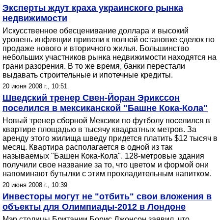
Эксперты ждут краха украинского рынка
недвижимости
Искусственное обесценивание доллара и высокий
уровень инфляции привели к полной остановке сделок по
продаже нового и вторичного жилья. Большинство
небольших участников рынка недвижимости находятся на
грани разорения. В то же время, банки перестали
выдавать строительные и ипотечные кредиты.
20 июня 2008 г., 10:51
Шведский тренер Свен-Йоран Эрикссон
поселился в мексиканской "Башне Кока-Кола"
Новый тренер сборной Мексики по футболу поселился в
квартире площадью в тысячу квадратных метров. За
аренду этого жилища шведу придется платить $12 тысяч в
месяц. Квартира располагается в одной из так
называемых "Башен Кока-Кола". 128-метровые здания
получили свое название за то, что цветом и формой они
напоминают бутылки с этим прохладительным напитком.
20 июня 2008 г., 10:39
Инвесторы могут не "отбить" свои вложения в
объекты для Олимпиады-2012 в Лондоне
Мэр столицы Британии Борис Джонсон заявил, что