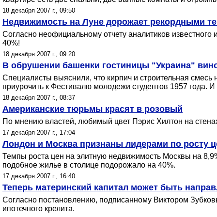
18 декабря 2007 г., 09:50
Недвижимость на Луне дорожает рекордными т
Согласно неофициальному отчету аналитиков известного и
40%!
18 декабря 2007 г., 09:20
В обрушении башенки гостиницы "Украина" вино
Специалисты выяснили, что кирпич и строительная смесь н
приурочить к Фестивалю молодежи студентов 1957 года. И с
18 декабря 2007 г., 08:37
Американские тюрьмы красят в розовый
По мнению властей, любимый цвет Пэрис Хилтон на стена
17 декабря 2007 г., 17:04
Лондон и Москва признаны лидерами по росту 
Темпы роста цен на элитную недвижимость Москвы на 8,9%
подобное жилье в столице подорожало на 40%.
17 декабря 2007 г., 16:40
Теперь материнский капитал может быть направ
Согласно постановлению, подписанному Виктором Зубковы
ипотечного крелита.