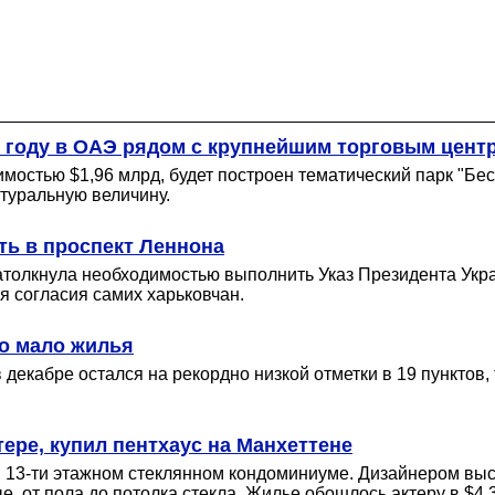
 году в ОАЭ рядом с крупнейшим торговым цент
оимостью $1,96 млрд, будет построен тематический парк "Бе
туральную величину.
ть в проспект Леннона
атолкнула необходимостью выполнить Указ Президента Укр
я согласия самих харьковчан.
но мало жилья
декабре остался на рекордно низкой отметки в 19 пунктов, 
ере, купил пентхаус на Манхеттене
 13-ти этажном стеклянном кондоминиуме. Дизайнером выс
, от пола до потолка стекла. Жилье обошлось актеру в $4,