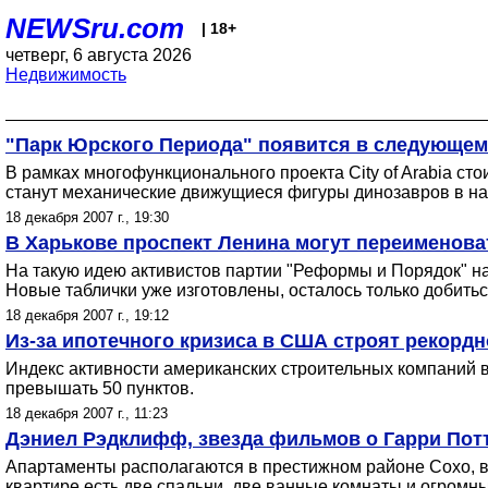
NEWSru.com
| 18+
четверг, 6 августа 2026
Недвижимость
"Парк Юрского Периода" появится в следующем
В рамках многофункционального проекта City of Arabia ст
станут механические движущиеся фигуры динозавров в на
18 декабря 2007 г., 19:30
В Харькове проспект Ленина могут переименова
На такую идею активистов партии "Реформы и Порядок" н
Новые таблички уже изготовлены, осталось только добитьс
18 декабря 2007 г., 19:12
Из-за ипотечного кризиса в США строят рекорд
Индекс активности американских строительных компаний в 
превышать 50 пунктов.
18 декабря 2007 г., 11:23
Дэниел Рэдклифф, звезда фильмов о Гарри Потт
Апартаменты располагаются в престижном районе Сохо, в
квартире есть две спальни, две ванные комнаты и огромные