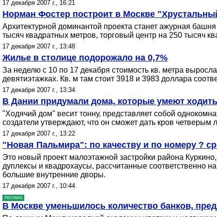
17 декабря 2007 г., 16:21
Норман Фостер построит в Москве "Хрустальны
Архитектурной доминантой проекта станет ажурная башня 
тысяч квадратных метров, торговый центр на 250 тысяч кв
17 декабря 2007 г., 13:48
Жилье в столице подорожало на 0,7%
За неделю с 10 по 17 декабря стоимость кв. метра выросл
девятиэтажках. Кв. м там стоит 3918 и 3983 доллара соотв
17 декабря 2007 г., 13:34
В Дании придумали дома, которые умеют ходит
"Ходячий дом" весит тонну, представляет собой однокомна
создатели утверждают, что он сможет дать кров четверым 
17 декабря 2007 г., 13:22
"Новая Пальмира": по качеству и по номеру ? с
Это новый проект малоэтажной застройки района Куркино, 
дуплексы и квадрохаусы, рассчитанные соответственно на
большие внутренние дворы.
17 декабря 2007 г., 10:44
РЕКЛАМА
В Москве уменьшилось количество банков, пре