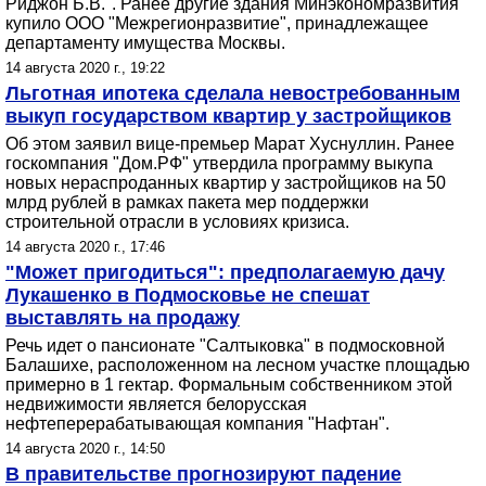
Риджон Б.В.". Ранее другие здания Минэкономразвития
купило ООО "Межрегионразвитие", принадлежащее
департаменту имущества Москвы.
14 августа 2020 г., 19:22
Льготная ипотека сделала невостребованным
выкуп государством квартир у застройщиков
Об этом заявил вице-премьер Марат Хуснуллин. Ранее
госкомпания "Дом.РФ" утвердила программу выкупа
новых нераспроданных квартир у застройщиков на 50
млрд рублей в рамках пакета мер поддержки
строительной отрасли в условиях кризиса.
14 августа 2020 г., 17:46
"Может пригодиться": предполагаемую дачу
Лукашенко в Подмосковье не спешат
выставлять на продажу
Речь идет о пансионате "Салтыковка" в подмосковной
Балашихе, расположенном на лесном участке площадью
примерно в 1 гектар. Формальным собственником этой
недвижимости является белорусская
нефтеперерабатывающая компания "Нафтан".
14 августа 2020 г., 14:50
В правительстве прогнозируют падение