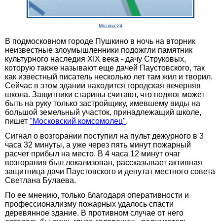
Москва 24
В подмосковном городе Пушкино в ночь на вторник
неизвестные злоумышленники подожгли памятник
культурного наследия XIX века - дачу Струковых,
которую также называют еще дачей Паустовского, так
как известный писатель несколько лет там жил и творил.
Сейчас в этом здании находится городская вечерняя
школа. Защитники старины считают, что поджог может
быть на руку только застройщику, имевшему виды на
большой земельный участок, принадлежащий школе,
пишет
"Московский комсомолец"
.
Сигнал о возгорании поступил на пульт дежурного в 3
часа 32 минуты, а уже через пять минут пожарный
расчет прибыл на место. В 4 часа 12 минут очаг
возгорания был локализован, рассказывает активная
защитница дачи Паустовского и депутат местного совета
Светлана Булаева.
По ее мнению, только благодаря оперативности и
профессионализму пожарных удалось спасти
деревянное здание. В противном случае от него