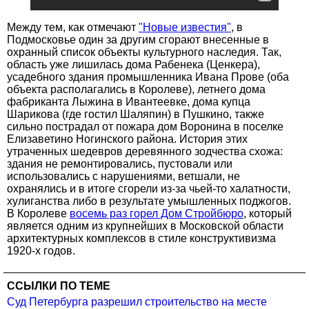
Между тем, как отмечают
"Новые известия"
, в
Подмосковье один за другим сгорают внесенные в
охранный список объекты культурного наследия. Так,
область уже лишилась дома Рабенека (Ценкера),
усадебного здания промышленника Ивана Прове (оба
объекта располагались в Королеве), летнего дома
фабриканта Лыжина в Ивантеевке, дома купца
Шарикова (где гостил Шаляпин) в Пушкино, также
сильно пострадал от пожара дом Воронина в поселке
Елизаветино Ногинского района. История этих
утраченных шедевров деревянного зодчества схожа:
здания не ремонтировались, пустовали или
использовались с нарушениями, ветшали, не
охранялись и в итоге сгорели из-за чьей-то халатности,
хулиганства либо в результате умышленных поджогов.
В Королеве
восемь раз горел Дом Стройбюро
, который
является одним из крупнейших в Московской области
архитектурных комплексов в стиле конструктивизма
1920-х годов.
ССЫЛКИ ПО ТЕМЕ
Суд Петербурга разрешил строительство на месте