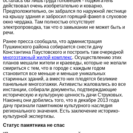
осталась бы лишь груда головешек - поджигатель
действовал очень изобретательно и коварно.
Предположительно, он забрался по наружной лестнице
на крышу здания и забросил горящий факел в слуховое
окно чердака. Там полностью отсутствует
электропроводка, так что о замыкании не может быть и
речи.
Ранее пресса сообщала, что администрация
Пушкинского района собирается снести дачу
Константина Паустовского и построить там очередной
многоэтажный жилой комплекс
. Осуществлению этих
планов мешали жители и краеведы, которые не желали
смириться с тем, что в городе с каждым годом
становится все меньше и меньше уникальных
старинных зданий, а вместо них плодятся безликие
панельные многоэтажки. Активисты жаловались во все
инстанции, собирали документы, подтверждающие
историческую и культурную ценность дачи Струковых.
Наконец они добились того, что в декабре 2013 года
дачу признали памятником культурного наследия
регионального значения. Есть заключение историко-
культурной экспертизы.
Статус памятника не спас