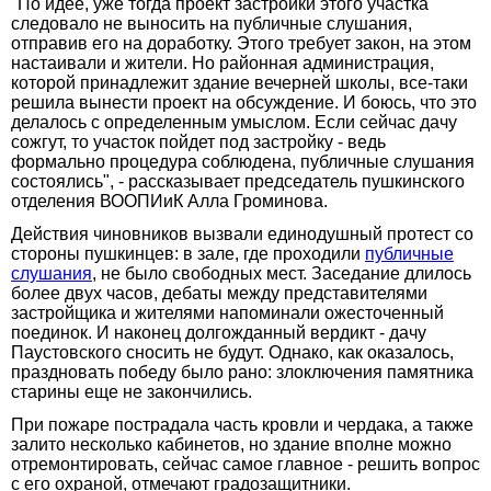
"По идее, уже тогда проект застройки этого участка
следовало не выносить на публичные слушания,
отправив его на доработку. Этого требует закон, на этом
настаивали и жители. Но районная администрация,
которой принадлежит здание вечерней школы, все-таки
решила вынести проект на обсуждение. И боюсь, что это
делалось с определенным умыслом. Если сейчас дачу
сожгут, то участок пойдет под застройку - ведь
формально процедура соблюдена, публичные слушания
состоялись", - рассказывает председатель пушкинского
отделения ВООПИиК Алла Громинова.
Действия чиновников вызвали единодушный протест со
стороны пушкинцев: в зале, где проходили
публичные
слушания
, не было свободных мест. Заседание длилось
более двух часов, дебаты между представителями
застройщика и жителями напоминали ожесточенный
поединок. И наконец долгожданный вердикт - дачу
Паустовского сносить не будут. Однако, как оказалось,
праздновать победу было рано: злоключения памятника
старины еще не закончились.
При пожаре пострадала часть кровли и чердака, а также
залито несколько кабинетов, но здание вполне можно
отремонтировать, сейчас самое главное - решить вопрос
с его охраной, отмечают градозащитники.