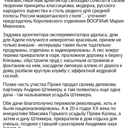
"Неизвестный нам архитектор свободно сочетал в своем
творении принципы классицизма, модерна, русского
народного зодчества и столь редкого для средней
полосы России мавританского стиля", - уточняет
председатель Королевского отделения ВООПИиК Мария
Миронова.
Задумка архитектора-экспериментатора удалась: дом
для Адели получился невероятно красивым, причем не
только внешне - интерьеры также были тщательно
продуманы, отделаны и задекорированы. А лес вокруг
терема превратили в парк: проложили дорожку к берегу
Клязьмы, обустроили пруд с насыпным островком и
фонтаном на нем, насадили липовую аллею от дороги к
дому, разбили круглую клумбу с эффектной кедровой
сосной.
Позже часть участка Прове продал своему деловому
партнеру Андрею Штеккеру, и там появилась еще одна
дача - так называемая усадьба Штеккера.
Обе дачи благополучно пережили революцию, хоть и
были национализированы. А в 20-х годах XX века по
инициативе Максима Горького усадьбу Прове-Калиш, а
затем и дачу Штеккера, превратили в дом отдыха для
ученых, позднее ставший санаторием Академии наук