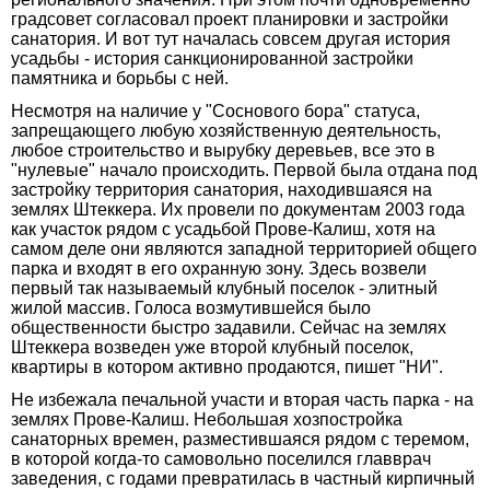
градсовет согласовал проект планировки и застройки
санатория. И вот тут началась совсем другая история
усадьбы - история санкционированной застройки
памятника и борьбы с ней.
Несмотря на наличие у "Соснового бора" статуса,
запрещающего любую хозяйственную деятельность,
любое строительство и вырубку деревьев, все это в
"нулевые" начало происходить. Первой была отдана под
застройку территория санатория, находившаяся на
землях Штеккера. Их провели по документам 2003 года
как участок рядом с усадьбой Прове-Калиш, хотя на
самом деле они являются западной территорией общего
парка и входят в его охранную зону. Здесь возвели
первый так называемый клубный поселок - элитный
жилой массив. Голоса возмутившейся было
общественности быстро задавили. Сейчас на землях
Штеккера возведен уже второй клубный поселок,
квартиры в котором активно продаются, пишет "НИ".
Не избежала печальной участи и вторая часть парка - на
землях Прове-Калиш. Небольшая хозпостройка
санаторных времен, разместившаяся рядом с теремом,
в которой когда-то самовольно поселился главврач
заведения, с годами превратилась в частный кирпичный