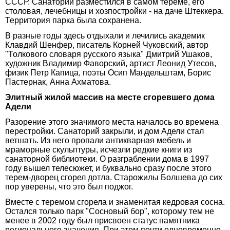
СССР. Санаторий разместился в самом тереме, его
столовая, лечебницы и хозпостройки - на даче Штеккера.
Территория парка была сохранена.
В разные годы здесь отдыхали и лечились академик
Клавдий Шенфер, писатель Корней Чуковский, автор
"Толкового словаря русского языка" Дмитрий Ушаков,
художник Владимир Фаворский, артист Леонид Утесов,
физик Петр Капица, поэты Осип Мандельштам, Борис
Пастернак, Анна Ахматова.
Элитный жилой массив на месте сгоревшего дома
Адели
Разорение этого значимого места началось во времена
перестройки. Санаторий закрыли, и дом Адели стал
ветшать. Из него пропали антикварная мебель и
мраморные скульптуры, исчезли редкие книги из
санаторной библиотеки. О разграблении дома в 1997
году вышел телесюжет, и буквально сразу после этого
терем-дворец сгорел дотла. Старожилы Болшева до сих
пор уверены, что это был поджог.
Вместе с теремом сгорела и знаменитая кедровая сосна.
Остался только парк "Сосновый бор", которому тем не
менее в 2002 году был присвоен статус памятника
регионального значения. При этом почти одновременно