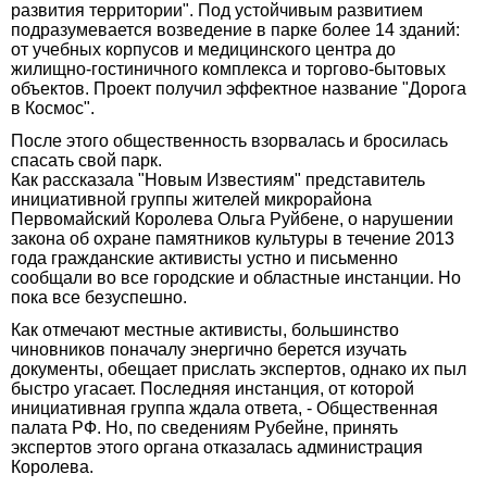
развития территории". Под устойчивым развитием
подразумевается возведение в парке более 14 зданий:
от учебных корпусов и медицинского центра до
жилищно-гостиничного комплекса и торгово-бытовых
объектов. Проект получил эффектное название "Дорога
в Космос".
После этого общественность взорвалась и бросилась
спасать свой парк.
Как рассказала "Новым Известиям" представитель
инициативной группы жителей микрорайона
Первомайский Королева Ольга Руйбене, о нарушении
закона об охране памятников культуры в течение 2013
года гражданские активисты устно и письменно
сообщали во все городские и областные инстанции. Но
пока все безуспешно.
Как отмечают местные активисты, большинство
чиновников поначалу энергично берется изучать
документы, обещает прислать экспертов, однако их пыл
быстро угасает. Последняя инстанция, от которой
инициативная группа ждала ответа, - Общественная
палата РФ. Но, по сведениям Рубейне, принять
экспертов этого органа отказалась администрация
Королева.