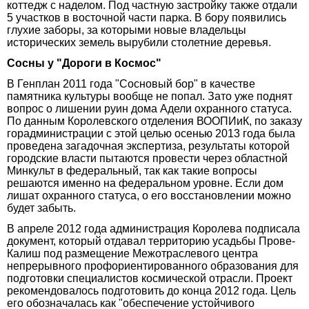
коттедж с наделом. Под частную застройку также отдали
5 участков в восточной части парка. В бору появились
глухие заборы, за которыми новые владельцы
исторических земель вырубили столетние деревья.
Сосны у "Дороги в Космос"
В Генплан 2011 года "Сосновый бор" в качестве
памятника культуры вообще не попал. Зато уже поднят
вопрос о лишении руин дома Адели охранного статуса.
По данным Королевского отделения ВООПИиК, по заказу
горадминистрации с этой целью осенью 2013 года была
проведена загадочная экспертиза, результаты которой
городские власти пытаются провести через областной
Минкульт в федеральный, так как такие вопросы
решаются именно на федеральном уровне. Если дом
лишат охранного статуса, о его восстановлении можно
будет забыть.
В апреле 2012 года администрация Королева подписала
документ, который отдавал территорию усадьбы Прове-
Калиш под размещение Межотраслевого центра
непрерывного профориентированного образования для
подготовки специалистов космической отрасли. Проект
рекомендовалось подготовить до конца 2012 года. Цель
его обозначалась как "обеспечение устойчивого