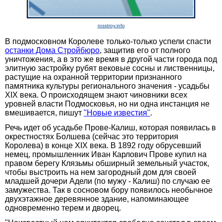
rosstroy.info
В подмосковном Королеве только-только успели спасти
останки Дома Стройбюро
, защитив его от полного
уничтожения, а в это же время в другой части города под
элитную застройку рубят вековые сосны и лиственницы,
растущие на охранной территории признанного
памятника культуры регионального значения - усадьбы
XIX века. О происходящем знают чиновники всех
уровней власти Подмосковья, но ни одна инстанция не
вмешивается, пишут
"Новые известия"
.
Речь идет об усадьбе Прове-Калиш, которая появилась в
окрестностях Болшева (сейчас это территория
Королева) в конце XIX века. В 1892 году обрусевший
немец, промышленник Иван Карлович Прове купил на
правом берегу Клязьмы обширный земельный участок,
чтобы выстроить на нем загородный дом для своей
младшей дочери Адели (по мужу - Калиш) по случаю ее
замужества. Так в сосновом бору появилось необычное
двухэтажное деревянное здание, напоминающее
одновременно терем и дворец.