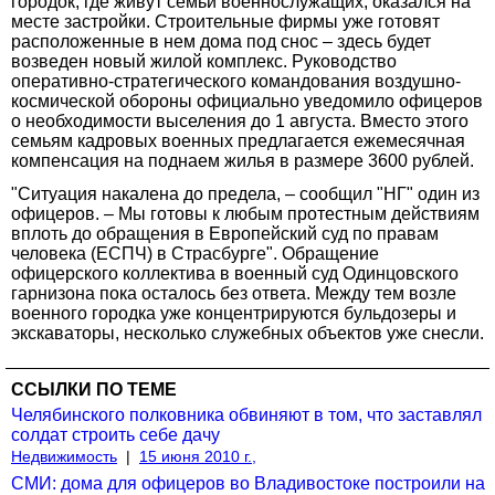
городок, где живут семьи военнослужащих, оказался на
месте застройки. Строительные фирмы уже готовят
расположенные в нем дома под снос – здесь будет
возведен новый жилой комплекс. Руководство
оперативно-стратегического командования воздушно-
космической обороны официально уведомило офицеров
о необходимости выселения до 1 августа. Вместо этого
семьям кадровых военных предлагается ежемесячная
компенсация на поднаем жилья в размере 3600 рублей.
"Ситуация накалена до предела, – сообщил "НГ" один из
офицеров. – Мы готовы к любым протестным действиям
вплоть до обращения в Европейский суд по правам
человека (ЕСПЧ) в Страсбурге". Обращение
офицерского коллектива в военный суд Одинцовского
гарнизона пока осталось без ответа. Между тем возле
военного городка уже концентрируются бульдозеры и
экскаваторы, несколько служебных объектов уже снесли.
ССЫЛКИ ПО ТЕМЕ
Челябинского полковника обвиняют в том, что заставлял
солдат строить себе дачу
Недвижимость
|
15 июня 2010 г.,
СМИ: дома для офицеров во Владивостоке построили на