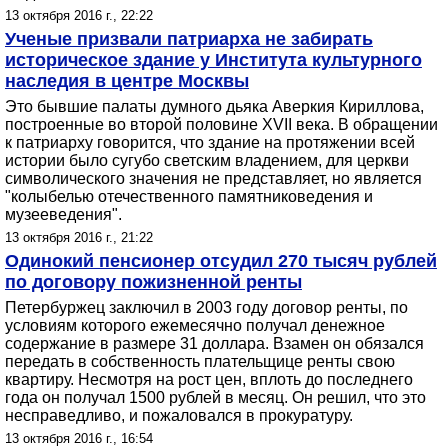
13 октября 2016 г., 22:22
Ученые призвали патриарха не забирать
историческое здание у Института культурного
наследия в центре Москвы
Это бывшие палаты думного дьяка Аверкия Кириллова,
построенные во второй половине XVII века. В обращении
к патриарху говорится, что здание на протяжении всей
истории было сугубо светским владением, для церкви
символического значения не представляет, но является
"колыбелью отечественного памятниковедения и
музееведения".
13 октября 2016 г., 21:22
Одинокий пенсионер отсудил 270 тысяч рублей
по договору пожизненной ренты
Петербуржец заключил в 2003 году договор ренты, по
условиям которого ежемесячно получал денежное
содержание в размере 31 доллара. Взамен он обязался
передать в собственность плательщице ренты свою
квартиру. Несмотря на рост цен, вплоть до последнего
года он получал 1500 рублей в месяц. Он решил, что это
несправедливо, и пожаловался в прокуратуру.
13 октября 2016 г., 16:54