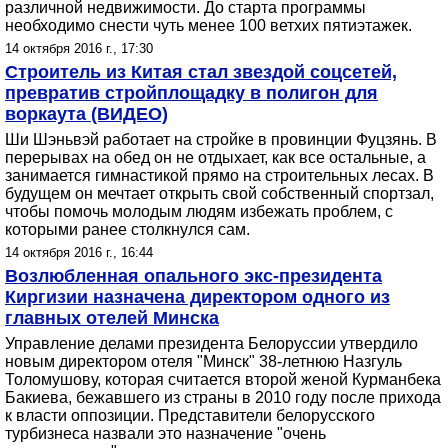
различной недвижимости. До старта программы
необходимо снести чуть менее 100 ветхих пятиэтажек.
14 октября 2016 г., 17:30
Строитель из Китая стал звездой соцсетей,
превратив стройплощадку в полигон для
воркаута (ВИДЕО)
Ши Шэньвэй работает на стройке в провинции Фуцзянь. В
перерывах на обед он не отдыхает, как все остальные, а
занимается гимнастикой прямо на строительных лесах. В
будущем он мечтает открыть свой собственный спортзал,
чтобы помочь молодым людям избежать проблем, с
которыми ранее столкнулся сам.
14 октября 2016 г., 16:44
Возлюбленная опального экс-президента
Киргизии назначена директором одного из
главных отелей Минска
Управление делами президента Белоруссии утвердило
новым директором отеля "Минск" 38-летнюю Назгуль
Толомушову, которая считается второй женой Курманбека
Бакиева, бежавшего из страны в 2010 году после прихода
к власти оппозиции. Представители белорусского
турбизнеса назвали это назначение "очень