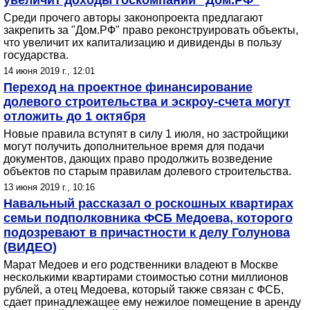
увеличит доходы госкомпании "Дом.РФ"
Среди прочего авторы законопроекта предлагают
закрепить за "Дом.РФ" право реконструировать объекты,
что увеличит их капитализацию и дивиденды в пользу
государства.
14 июня 2019 г., 12:01
Переход на проектное финансирование
долевого строительства и эскроу-счета могут
отложить до 1 октября
Новые правила вступят в силу 1 июля, но застройщики
могут получить дополнительное время для подачи
документов, дающих право продолжить возведение
объектов по старым правилам долевого строительства.
13 июня 2019 г., 10:16
Навальный рассказал о роскошных квартирах
семьи подполковника ФСБ Медоева, которого
подозревают в причастности к делу Голунова
(ВИДЕО)
Марат Медоев и его родственники владеют в Москве
несколькими квартирами стоимостью сотни миллионов
рублей, а отец Медоева, который также связан с ФСБ,
сдает принадлежащее ему нежилое помещение в аренду