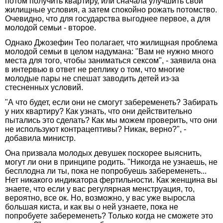
потом получить квартиру, или сначала улучшить свои
жилищные условия, а затем спокойно рожать потомство.
Очевидно, что для государства выгоднее первое, а для
молодой семьи - второе.
Однако Джозефин Тео полагает, что жилищная проблема
молодой семьи в целом надумана: "Вам не нужно много
места для того, чтобы заниматься сексом", - заявила она
в интервью в ответ не реплику о том, что многие
молодые пары не спешат заводить детей из-за
стесненных условий.
"А что будет, если они не смогут забеременеть? Забирать
у них квартиру? Как узнать, что они действительно
пытались это сделать? Как мы можем проверить, что они
не используют контрацептивы? Никак, верно?", -
добавила министр.
Она призвала молодых девушек поскорее выяснить,
могут ли они в принципе родить. "Никогда не узнаешь, не
бесплодна ли ты, пока не попробуешь забеременеть...
Нет никакого индикатора фертильности. Как женщина вы
знаете, что если у вас регулярная менструация, то,
вероятно, все ок. Но, возможно, у вас уже выросла
большая киста, и как вы о ней узнаете, пока не
попробуете забеременеть? Только когда не сможете это