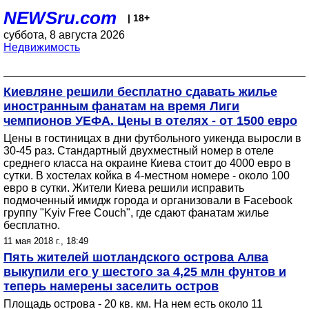
NEWSru.com
| 18+
суббота, 8 августа 2026
Недвижимость
Киевляне решили бесплатно сдавать жилье
иностранным фанатам на время Лиги
чемпионов УЕФА. Цены в отелях - от 1500 евро
Цены в гостиницах в дни футбольного уикенда выросли в
30-45 раз. Стандартный двухместный номер в отеле
среднего класса на окраине Киева стоит до 4000 евро в
сутки. В хостелах койка в 4-местном номере - около 100
евро в сутки. Жители Киева решили исправить
подмоченный имидж города и организовали в Facebook
группу "Kyiv Free Couch", где сдают фанатам жилье
бесплатно.
11 мая 2018 г., 18:49
Пять жителей шотландского острова Алва
выкупили его у шестого за 4,25 млн фунтов и
теперь намерены заселить остров
Площадь острова - 20 кв. км. На нем есть около 11