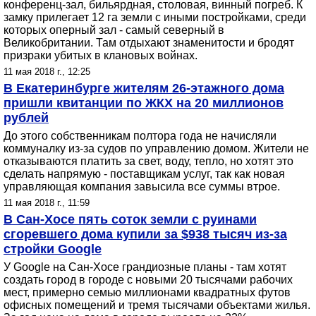
конференц-зал, бильярдная, столовая, винный погреб. К
замку прилегает 12 га земли с иными постройками, среди
которых оперный зал - самый северный в
Великобритании. Там отдыхают знаменитости и бродят
призраки убитых в клановых войнах.
11 мая 2018 г., 12:25
В Екатеринбурге жителям 26-этажного дома
пришли квитанции по ЖКХ на 20 миллионов
рублей
До этого собственникам полтора года не начисляли
коммуналку из-за судов по управлению домом. Жители не
отказываются платить за свет, воду, тепло, но хотят это
сделать напрямую - поставщикам услуг, так как новая
управляющая компания завысила все суммы втрое.
11 мая 2018 г., 11:59
В Сан-Хосе пять соток земли с руинами
сгоревшего дома купили за $938 тысяч из-за
стройки Google
У Google на Сан-Хосе грандиозные планы - там хотят
создать город в городе с новыми 20 тысячами рабочих
мест, примерно семью миллионами квадратных футов
офисных помещений и тремя тысячами объектами жилья.