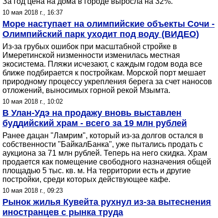
За год цена на дома в городе выросла на 32%.
10 мая 2018 г., 16:37
Море наступает на олимпийские объекты Сочи -
Олимпийский парк уходит под воду (ВИДЕО)
Из-за грубых ошибок при масштабной стройке в
Имеретинской низменности изменилась местная
экосистема. Пляжи исчезают, с каждым годом вода все
ближе подбирается к постройкам. Морской порт мешает
природному процессу укрепления берега за счет наносов
отложений, выносимых горной рекой Мзымта.
10 мая 2018 г., 10:02
В Улан-Удэ на продажу вновь выставлен
буддийский храм - всего за 19 млн рублей
Ранее дацан "Ламрим", который из-за долгов остался в
собственности "БайкалБанка", уже пытались продать с
аукциона за 71 млн рублей. Теперь на него скидка. Храм
продается как помещение свободного назначения общей
площадью 5 тыс. кв. м. На территории есть и другие
постройки, среди которых действующее кафе.
10 мая 2018 г., 09:23
Рынок жилья Кувейта рухнул из-за вытеснения
иностранцев с рынка труда