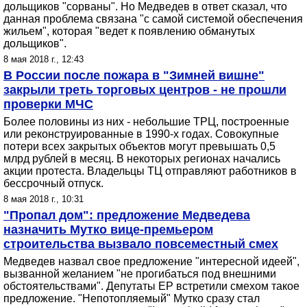
дольщиков "сорваны". Но Медведев в ответ сказал, что
данная проблема связана "с самой системой обеспечения
жильем", которая "ведет к появлению обманутых
дольщиков".
8 мая 2018 г., 12:43
В России после пожара в "Зимней вишне"
закрыли треть торговых центров - не прошли
проверки МЧС
Более половины из них - небольшие ТРЦ, построенные
или реконструированные в 1990-х годах. Совокупные
потери всех закрытых объектов могут превышать 0,5
млрд рублей в месяц. В некоторых регионах начались
акции протеста. Владельцы ТЦ отправляют работников в
бессрочный отпуск.
8 мая 2018 г., 10:31
"Пропал дом": предложение Медведева
назначить Мутко вице-премьером
строительства вызвало повсеместный смех
Медведев назвал свое предложение "интересной идеей",
вызванной желанием "не прогибаться под внешними
обстоятельствами". Депутаты ЕР встретили смехом такое
предложение. "Непотопляемый" Мутко сразу стал