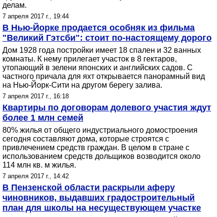
делам.
7 апреля 2017 г., 19:44
В Нью-Йорке продается особняк из фильма
"Великий Гэтсби": стоит по-настоящему дорого
Дом 1928 года постройки имеет 18 спален и 32 ванных
комнаты. К нему прилегает участок в 8 гектаров,
утопающий в зелени японских и английских садов. С
частного причала для яхт открывается панорамный вид
на Нью-Йорк-Сити на другом берегу залива.
7 апреля 2017 г., 16:18
Квартиры по договорам долевого участия ждут
более 1 млн семей
80% жилья от общего индустриального домостроения
сегодня составляют дома, которые строятся с
привлечением средств граждан. В целом в стране с
использованием средств дольщиков возводится около
114 млн кв. м жилья.
7 апреля 2017 г., 14:42
В Пензенской области раскрыли аферу
чиновников, выдавших градостроительный
план для школы на несуществующем участке