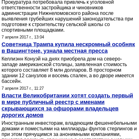
Прокуратура потребовала привлечь к уголовной
ответственности застройщика и чиновников
администрации Нижнеломовского района после
выявления грубейших нарушений законодательства при
подготовке к строительству сельской школы со
спортивными площадками.
7 апреля 2017 г., 13:04
Советница Трампа купила нескромный особняк
в Вашингтоне, узнала местная пресса
Келлиэнн Конуэй на днях приобрела дом на северо-
западе американской столицы, заявленная стоимость
которого составляет 8 млн долларов. В просторном
здании 12 санузлов и восемь спален, а во дворе имеется
бассейн.
7 апреля 2017 г., 11:27
Власти Великобритании хотят создать первый
в мире публичный реестр с именами
скрывающихся за офшорами владельцев
дорогих домов
Иностранным инвесторам, владеющим фешенебельными
домами и поместьями на миллиарды фунтов стерлингов и
при этом прячущимся за анонимными компаниями,