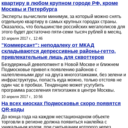
квартиру в любом крупном городе РФ, кроме
Москвы и Петербурга
Эксперты вычислили минимум, за который можно снять
отдельную квартиру в самых крупных городах страны.
Оказалось, что большинстве российских мегаполисов для
этого будет достаточно пяти-семи тысяч рублей в месяц.
10 апреля 2017 г., 12:46
"Коммерсант": неподалеку от МКАД
складываются депрессивные районы-гетто,
привлекательные лишь для сквоттеров
Безудержный девелопмент в Новой Москве и ближнем
Подмосковье привел к появлению районов с
налепленными друг на друга многоэтажками, без зелени и
инфраструктуры, попасть куда можно, только отстояв не
один час в пробках. Тенденцию может усугубить
программа расселения пятиэтажек в центре Москвы.
10 апреля 2017 г., 10:56
На всех киосках Подмосковья скоро появятся
QR-коды
До конца года на каждом нестационарном объекте
торговли в регионе должна появиться наклейка с
уникальным кодом, при считывании которого через