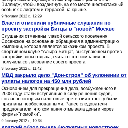
Виллидж, чтобы воздвигнуть на его месте шестиэтажный
особняк с лифтом и террасой на крыше.
9 february 2012 г., 12:29
Власти отменили публичные слушания по
проекту застройки Битцы в "новой" Москве
Слушания отменены главой сельского поселения
Сосенское на основании обращения в администрацию
компании, которая является заказчиком проекта. В
спортивном клубе "Альфа-Битца", выступающем против
застройки зоны отдыха, считают, что компания не
получила согласование своего проекта.
9 february 2012 г., 11:42
МВД закрыло дело "Дон-строя" об уклонении от
уплаты налогов на 450 млн рублей
Основанием для прекращения дела, возбужденного в
2008 году, стали вступившие в силу решения судов,
согласно которым налоговые претензии к тресту были
признаны необоснованными. Ранее следователи
предполагали, что компания отмывала деньги через
фирмы-"помойки".
9 february 2012 г., 10:34
Краткий обзор рынка бюджетных новостроек