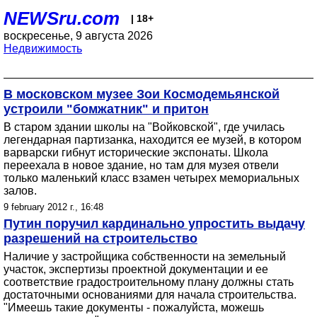
NEWSru.com
| 18+
воскресенье, 9 августа 2026
Недвижимость
В московском музее Зои Космодемьянской
устроили "бомжатник" и притон
В старом здании школы на "Войковской", где училась
легендарная партизанка, находится ее музей, в котором
варварски гибнут исторические экспонаты. Школа
переехала в новое здание, но там для музея отвели
только маленький класс взамен четырех мемориальных
залов.
9 february 2012 г., 16:48
Путин поручил кардинально упростить выдачу
разрешений на строительство
Наличие у застройщика собственности на земельный
участок, экспертизы проектной документации и ее
соответствие градостроительному плану должны стать
достаточными основаниями для начала строительства.
"Имеешь такие документы - пожалуйста, можешь