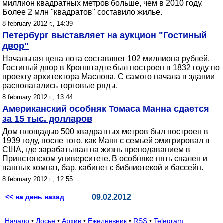
миллион квадратных метров больше, чем в 2010 году.
Более 2 млн "квадратов" составило жилье.
8 february 2012 г., 14:39
Петербург выставляет на аукцион "Гостиный
двор"
Начальная цена лота составляет 102 миллиона рублей.
Гостиный двор в Кронштадте был построен в 1832 году по
проекту архитектора Маслова. С самого начала в здании
располагались торговые ряды.
8 february 2012 г., 13:44
Американский особняк Томаса Манна сдается
за 15 тыс. долларов
Дом площадью 500 квадратных метров был построен в
1939 году, после того, как Манн с семьей эмигрировал в
США, где зарабатывал на жизнь преподаванием в
Принстонском университете. В особняке пять спален и
ванных комнат, бар, кабинет с библиотекой и бассейн.
8 february 2012 г., 12:55
<< на день назад
09.02.2012
Начало
•
Досье
•
Архив
•
Ежедневник
•
RSS
•
Telegram