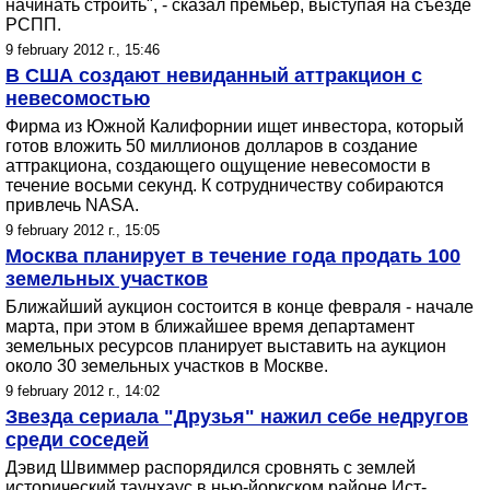
начинать строить", - сказал премьер, выступая на съезде
РСПП.
9 february 2012 г., 15:46
В США создают невиданный аттракцион с
невесомостью
Фирма из Южной Калифорнии ищет инвестора, который
готов вложить 50 миллионов долларов в создание
аттракциона, создающего ощущение невесомости в
течение восьми секунд. К сотрудничеству собираются
привлечь NASA.
9 february 2012 г., 15:05
Москва планирует в течение года продать 100
земельных участков
Ближайший аукцион состоится в конце февраля - начале
марта, при этом в ближайшее время департамент
земельных ресурсов планирует выставить на аукцион
около 30 земельных участков в Москве.
9 february 2012 г., 14:02
Звезда сериала "Друзья" нажил себе недругов
среди соседей
Дэвид Швиммер распорядился сровнять с землей
исторический таунхаус в нью-йоркском районе Ист-