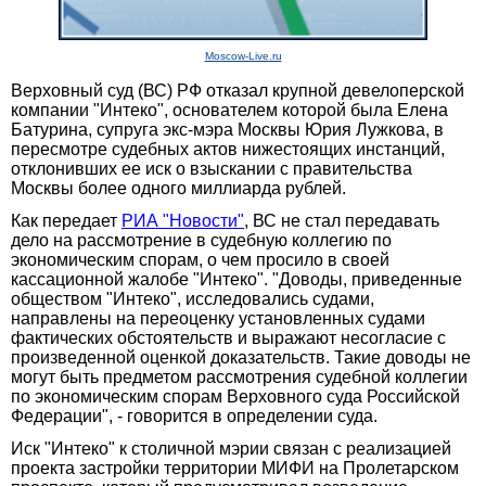
Moscow-Live.ru
Верховный суд (ВС) РФ отказал крупной девелоперской
компании "Интеко", основателем которой была Елена
Батурина, супруга экс-мэра Москвы Юрия Лужкова, в
пересмотре судебных актов нижестоящих инстанций,
отклонивших ее иск о взыскании с правительства
Москвы более одного миллиарда рублей.
Как передает
РИА "Новости"
, ВС не стал передавать
дело на рассмотрение в судебную коллегию по
экономическим спорам, о чем просило в своей
кассационной жалобе "Интеко". "Доводы, приведенные
обществом "Интеко", исследовались судами,
направлены на переоценку установленных судами
фактических обстоятельств и выражают несогласие с
произведенной оценкой доказательств. Такие доводы не
могут быть предметом рассмотрения судебной коллегии
по экономическим спорам Верховного суда Российской
Федерации", - говорится в определении суда.
Иск "Интеко" к столичной мэрии связан с реализацией
проекта застройки территории МИФИ на Пролетарском