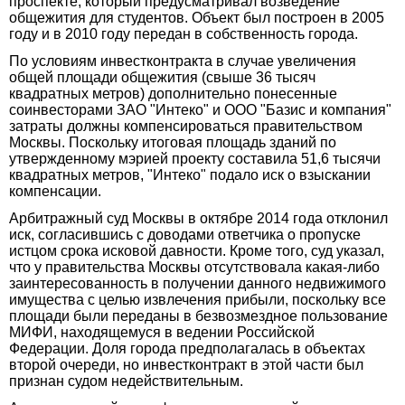
проспекте, который предусматривал возведение
общежития для студентов. Объект был построен в 2005
году и в 2010 году передан в собственность города.
По условиям инвестконтракта в случае увеличения
общей площади общежития (свыше 36 тысяч
квадратных метров) дополнительно понесенные
соинвесторами ЗАО "Интеко" и ООО "Базис и компания"
затраты должны компенсироваться правительством
Москвы. Поскольку итоговая площадь зданий по
утвержденному мэрией проекту составила 51,6 тысячи
квадратных метров, "Интеко" подало иск о взыскании
компенсации.
Арбитражный суд Москвы в октябре 2014 года отклонил
иск, согласившись с доводами ответчика о пропуске
истцом срока исковой давности. Кроме того, суд указал,
что у правительства Москвы отсутствовала какая-либо
заинтересованность в получении данного недвижимого
имущества с целью извлечения прибыли, поскольку все
площади были переданы в безвозмездное пользование
МИФИ, находящемуся в ведении Российской
Федерации. Доля города предполагалась в объектах
второй очереди, но инвестконтракт в этой части был
признан судом недействительным.