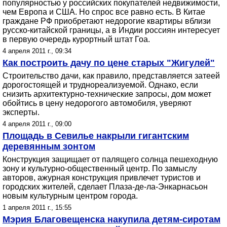
популярностью у российских покупателей недвижимости,
чем Европа и США. Но спрос все равно есть. В Китае
граждане РФ приобретают недорогие квартиры вблизи
русско-китайской границы, а в Индии россиян интересует
в первую очередь курортный штат Гоа.
4 апреля 2011 г., 09:34
Как построить дачу по цене старых "Жигулей"
Строительство дачи, как правило, представляется затеей
дорогостоящей и труднореализуемой. Однако, если
снизить архитектурно-технические запросы, дом может
обойтись в цену недорогого автомобиля, уверяют
эксперты.
4 апреля 2011 г., 09:00
Площадь в Севилье накрыли гигантским
деревянным зонтом
Конструкция защищает от палящего солнца пешеходную
зону и культурно-общественный центр. По замыслу
авторов, ажурная конструкция привлечет туристов и
городских жителей, сделает Плаза-де-ла-Энкарнасьон
новым культурным центром города.
1 апреля 2011 г., 15:55
Мэрия Благовещенска накупила детям-сиротам