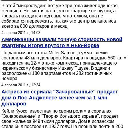
В этой "микростудии" вот уже три года живет одинокая
женщина. Несмотря на то, что в квартире нет кухни, а
кровать находится под самым потолком, она не
собирается переезжать, так как это центр мегаполиса
всего за 800 долларов в месяц.
4 апреля 2011 г., 14:03
Американцы назвали точную стоимость новой
квартиры Игоря Крутого в Нью-Йорке
По данным агентства Miller Samuel, сумма сделки
составила 48 млн долларов. Квартира площадью 560 кв. м
находится на 12-м этаже комплекса, принадлежащего
израильскому бизнесмену Ицхаку Тшуве. В здании
расположены 180 апартаментов и 282 гостиничных
номера.
4 апреля 2011 г., 12:34
Актриса из сериала "Зачарованные" продает
дом в Лос-Анджелесе менее чем за 1 млн
долларов
Кейли Куоко, известная по своим ролям в сериалах
"Зачарованные" и "Теория большого взрыва", продает
свое жилье за 949 тысяч долларов. Дом в испанском
стиле был построен в 1937 году. На площади почти в 200