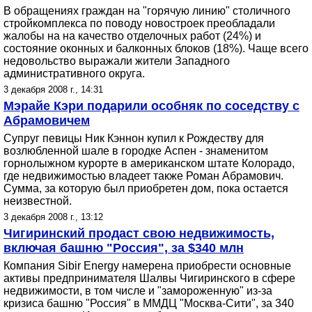
В обращениях граждан на "горячую линию" столичного
стройкомплекса по поводу новостроек преобладали
жалобы на на качество отделочных работ (24%) и
состояние оконных и балконных блоков (18%). Чаще всего
недовольство выражали жители Западного
административного округа.
3 декабря 2008 г., 14:31
Мэрайе Кэри подарили особняк по соседству с
Абрамовичем
Супруг певицы Ник Кэннон купил к Рождеству для
возлюбленной шале в городке Аспен - знаменитом
горнолыжном курорте в американском штате Колорадо,
где недвижимостью владеет также Роман Абрамович.
Сумма, за которую был приобретен дом, пока остается
неизвестной.
3 декабря 2008 г., 13:12
Чигиринский продаст свою недвижимость,
включая башню "Россия", за $340 млн
Компания Sibir Energy намерена приобрести основные
активы предпринимателя Шалвы Чигиринского в сфере
недвижимости, в том числе и "замороженную" из-за
кризиса башню "Россия" в ММДЦ "Москва-Сити", за 340