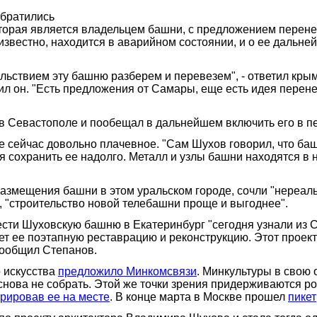
обратились
оторая является владельцем башни, с предложением перен
звестно, находится в аварийном состоянии, и о ее дальней
ольствием эту башню разберем и перевезем", - ответил кр
л он. "Есть предложения от Самары, еще есть идея перене
 в Севастополе и пообещал в дальнейшем включить его в п
ейчас довольно плачевное. "Сам Шухов говорил, что башня 
тся сохранить ее надолго. Металл и узлы башни находятся в
азмещения башни в этом уральском городе, сочли "нереаль
 "строительство новой телебашни проще и выгоднее".
сти Шуховскую башню в Екатеринбург "сегодня узнали из 
т ее поэтапную реставрацию и реконструкцию. Этот проект
сообщил Степанов.
 искусства
предложило Минкомсвязи
. Минкультуры в свою
снова не собрать. Этой же точки зрения придерживаются р
рировав ее на месте
. В конце марта в Москве прошел
пикет