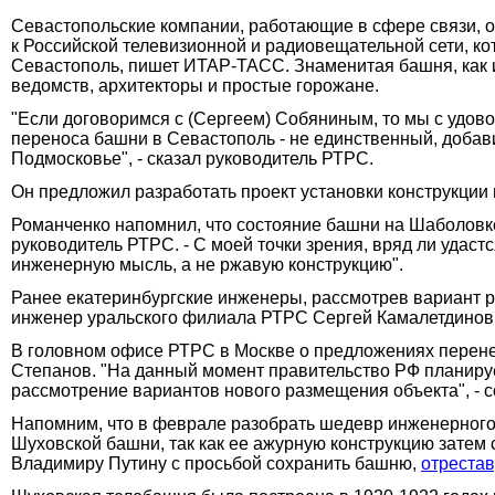
Севастопольские компании, работающие в сфере связи, 
к Российской телевизионной и радиовещательной сети, к
Севастополь, пишет ИТАР-ТАСС. Знаменитая башня, как и
ведомств, архитекторы и простые горожане.
"Если договоримся с (Сергеем) Собяниным, то мы с удов
переноса башни в Севастополь - не единственный, добави
Подмосковье", - сказал руководитель РТРС.
Он предложил разработать проект установки конструкции
Романченко напомнил, что состояние башни на Шаболовке с
руководитель РТРС. - С моей точки зрения, вряд ли удас
инженерную мысль, а не ржавую конструкцию".
Ранее екатеринбургские инженеры, рассмотрев вариант р
инженер уральского филиала РТРС Сергей Камалетдинов,
В головном офисе РТРС в Москве о предложениях перене
Степанов. "На данный момент правительство РФ планируе
рассмотрение вариантов нового размещения объекта", - 
Напомним, что в феврале разобрать шедевр инженерного
Шуховской башни, так как ее ажурную конструкцию затем 
Владимиру Путину с просьбой сохранить башню,
отрестав