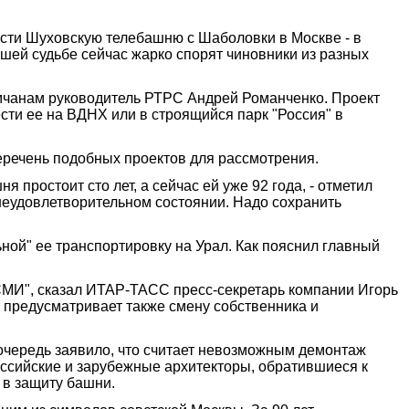
ести Шуховскую телебашню с Шаболовки в Москве - в
шей судьбе сейчас жарко спорят чиновники из разных
ымчанам руководитель РТРС Андрей Романченко. Проект
сти ее на ВДНХ или в строящийся парк "Россия" в
еречень подобных проектов для рассмотрения.
простоит сто лет, а сейчас ей уже 92 года, - отметил
 неудовлетворительном состоянии. Надо сохранить
ной" ее транспортировку на Урал. Как пояснил главный
СМИ", сказал ИТАР-ТАСС пресс-секретарь компании Игорь
 предусматривает также смену собственника и
 очередь заявило, что считает невозможным демонтаж
оссийские и зарубежные архитекторы, обратившиеся к
в защиту башни.