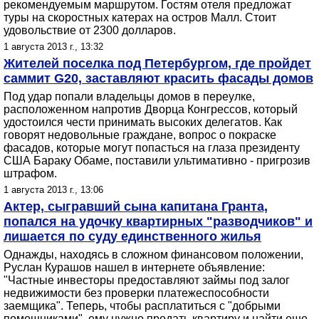
рекомендуемым маршрутом. Гостям отеля предложат
туры на скоростных катерах на остров Малл. Стоит
удовольствие от 2300 долларов.
1 августа 2013 г., 13:32
Жителей поселка под Петербургом, где пройдет
саммит G20, заставляют красить фасады домов
Под удар попали владельцы домов в переулке,
расположенном напротив Дворца Конгрессов, который
удостоился чести принимать высоких делегатов. Как
говорят недовольные граждане, вопрос о покраске
фасадов, которые могут попасться на глаза президенту
США Бараку Обаме, поставили ультимативно - пригрозив
штрафом.
1 августа 2013 г., 13:06
Актер, сыгравший сына капитана Гранта,
попался на удочку квартирных "разводчиков" и
лишается по суду единственного жилья
Однажды, находясь в сложном финансовом положении,
Руслан Курашов нашел в интернете объявление:
"Частные инвесторы предоставляют займы под залог
недвижимости без проверки платежеспособности
заемщика". Теперь, чтобы расплатиться с "добрыми
помощниками", ему нужно продать квартиру и найти еще