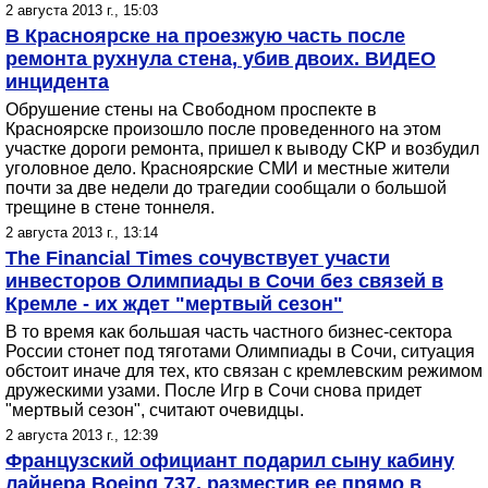
2 августа 2013 г., 15:03
В Красноярске на проезжую часть после
ремонта рухнула стена, убив двоих. ВИДЕО
инцидента
Обрушение стены на Свободном проспекте в
Красноярске произошло после проведенного на этом
участке дороги ремонта, пришел к выводу СКР и возбудил
уголовное дело. Красноярские СМИ и местные жители
почти за две недели до трагедии сообщали о большой
трещине в стене тоннеля.
2 августа 2013 г., 13:14
The Financial Times сочувствует участи
инвесторов Олимпиады в Сочи без связей в
Кремле - их ждет "мертвый сезон"
В то время как большая часть частного бизнес-сектора
России стонет под тяготами Олимпиады в Сочи, ситуация
обстоит иначе для тех, кто связан с кремлевским режимом
дружескими узами. После Игр в Сочи снова придет
"мертвый сезон", считают очевидцы.
2 августа 2013 г., 12:39
Французский официант подарил сыну кабину
лайнера Boeing 737, разместив ее прямо в