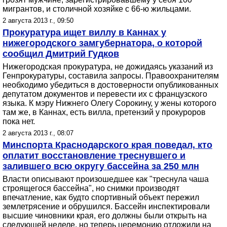
мигрантов, и столичной хозяйке с 66-ю жильцами.
2 августа 2013 г., 09:50
Прокуратура ищет виллу в Каннах у
нижегородского замгубернатора, о которой
сообщил Дмитрий Гудков
Нижегородская прокуратура, не дожидаясь указаний из
Генпрокуратуры, составила запросы. Правоохранителям
необходимо убедиться в достоверности опубликованных
депутатом документов и перевести их с французского
языка. К мэру Нижнего Олегу Сорокину, у жены которого
там же, в Каннах, есть вилла, претензий у прокуроров
пока нет.
2 августа 2013 г., 08:07
Минспорта Краснодарского края поведал, кто
оплатит восстановление треснувшего и
залившего всю округу бассейна за 250 млн
Власти описывают произошедшее как "треснула чаша
строящегося бассейна", но снимки производят
впечатление, как будто спортивный объект пережил
землетрясение и обрушился. Бассейн инспектировали
высшие чиновники края, его должны были открыть на
следующей неделе, но теперь церемонию отложили на