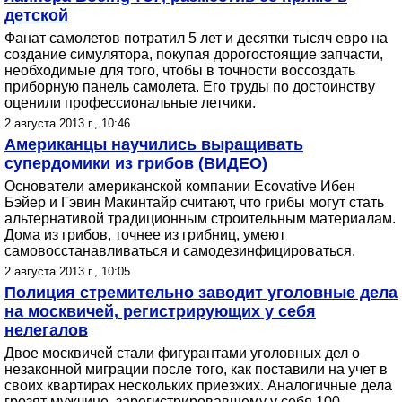
детской
Фанат самолетов потратил 5 лет и десятки тысяч евро на
создание симулятора, покупая дорогостоящие запчасти,
необходимые для того, чтобы в точности воссоздать
приборную панель самолета. Его труды по достоинству
оценили профессиональные летчики.
2 августа 2013 г., 10:46
Американцы научились выращивать
супердомики из грибов (ВИДЕО)
Основатели американской компании Ecovative Ибен
Бэйер и Гэвин Макинтайр считают, что грибы могут стать
альтернативой традиционным строительным материалам.
Дома из грибов, точнее из грибниц, умеют
самовосстанавливаться и самодезинфицироваться.
2 августа 2013 г., 10:05
Полиция стремительно заводит уголовные дела
на москвичей, регистрирующих у себя
нелегалов
Двое москвичей стали фигурантами уголовных дел о
незаконной миграции после того, как поставили на учет в
своих квартирах нескольких приезжих. Аналогичные дела
грозят мужчине, зарегистрировавшему у себя 100