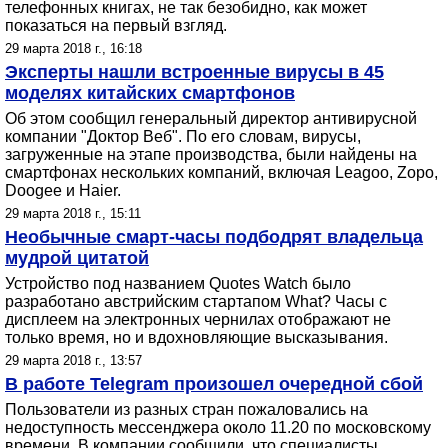
телефонных книгах, не так безобидно, как может
показаться на первый взгляд.
29 марта 2018 г., 16:18
Эксперты нашли встроенные вирусы в 45
моделях китайских смартфонов
Об этом сообщил генеральный директор антивирусной
компании "Доктор Веб". По его словам, вирусы,
загруженные на этапе производства, были найдены на
смартфонах нескольких компаний, включая Leagoo, Zopo,
Doogee и Haier.
29 марта 2018 г., 15:11
Необычные смарт-часы подбодрят владельца
мудрой цитатой
Устройство под названием Quotes Watch было
разработано австрийским стартапом What? Часы с
дисплеем на электронных чернилах отображают не
только время, но и вдохновляющие высказывания.
29 марта 2018 г., 13:57
В работе Telegram произошел очередной сбой
Пользователи из разных стран пожаловались на
недоступность мессенджера около 11.20 по московскому
времени. В компании сообщили, что специалисты