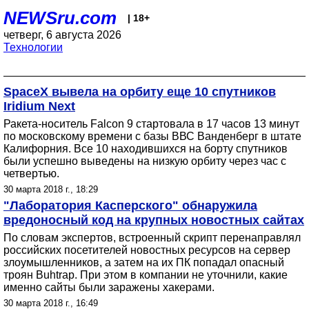
NEWSru.com
| 18+
четверг, 6 августа 2026
Технологии
SpaceX вывела на орбиту еще 10 спутников
Iridium Next
Ракета-носитель Falcon 9 стартовала в 17 часов 13 минут
по московскому времени с базы ВВС Ванденберг в штате
Калифорния. Все 10 находившихся на борту спутников
были успешно выведены на низкую орбиту через час с
четвертью.
30 марта 2018 г., 18:29
"Лаборатория Касперского" обнаружила
вредоносный код на крупных новостных сайтах
По словам экспертов, встроенный скрипт перенаправлял
российских посетителей новостных ресурсов на сервер
злоумышленников, а затем на их ПК попадал опасный
троян Buhtrap. При этом в компании не уточнили, какие
именно сайты были заражены хакерами.
30 марта 2018 г., 16:49