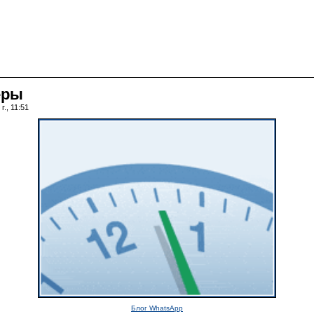
еры
., 11:51
Блог WhatsApp