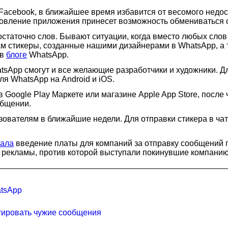
cebook, в ближайшее время избавится от весомого недост
новление приложения принесет возможность обмениваться 
остаточно слов. Бывают ситуации, когда вместо любых сло
м стикеры, созданные нашими дизайнерами в WhatsApp, а т
 в
блоге
WhatsApp.
atsApp смогут и все желающие разработчики и художники. Д
я WhatsApp на Android и iOS.
 Google Play Маркете или магазине Apple App Store, после
общении.
ователям в ближайшие недели. Для отправки стикера в чат 
вала
введение платы для компаний за отправку сообщений 
 рекламы, против которой выступали покинувшие компанию
atsApp
тировать чужие сообщения