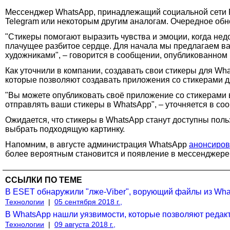
Мессенджер WhatsApp, принадлежащий социальной сети Fa
Telegram или некоторым другим аналогам. Очередное об
"Стикеры помогают выразить чувства и эмоции, когда нед
плачущее разбитое сердце. Для начала мы предлагаем ва
художниками", – говорится в сообщении, опубликованном
Как уточнили в компании, создавать свои стикеры для Wh
которые позволяют создавать приложения со стикерами дл
"Вы можете опубликовать своё приложение со стикерами в
отправлять ваши стикеры в WhatsApp", – уточняется в со
Ожидается, что стикеры в WhatsApp станут доступны польз
выбрать подходящую картинку.
Напомним, в августе администрация WhatsApp
анонсиро
более вероятным становится и появление в мессенджере
ССЫЛКИ ПО ТЕМЕ
В ESET обнаружили "лже-Viber", ворующий файлы из Wh
Технологии
|
05 сентября 2018 г.,
В WhatsApp нашли уязвимости, которые позволяют редак
Технологии
|
09 августа 2018 г.,