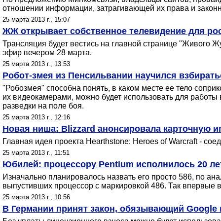
отношении информации, затрагивающей их права и законн
25 марта 2013 г., 15:07
ЖЖ открывает собственное телевидение для ро
Трансляция будет вестись на главной странице "Живого Ж
эфир вечером 28 марта.
25 марта 2013 г., 13:53
Робот-змея из Пенсильвании научился взбиратьс
"Робозмея" способна понять, в каком месте ее тело сопри
их видеокамерами, можно будет использовать для работы 
разведки на поле боя.
25 марта 2013 г., 12:16
Новая ниша: Blizzard анонсировала карточную 
Главная идея проекта Hearthstone: Heroes of Warcraft - с
25 марта 2013 г., 11:51
Юбилей: процессору Pentium исполнилось 20 ле
Изначально планировалось назвать его просто 586, по ана
выпустивших процессор с маркировкой 486. Так впервые в
25 марта 2013 г., 10:56
В Германии принят закон, обязывающий Google п