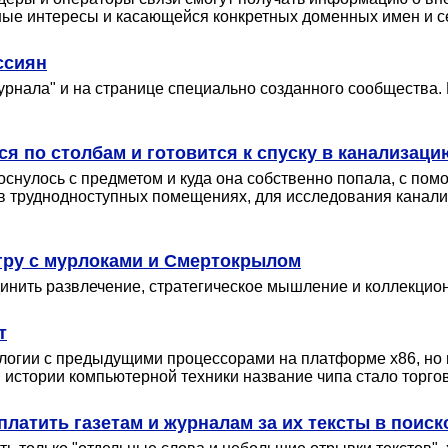
ые интересы и касающейся конкретных доменных имен и с
ссиян
урнала" и на странице специально созданного сообщества. 
я по столбам и готовится к спуску в канализацию
коснулось с предметом и куда она собственно попала, с по
в труднодноступных помещениях, для исследования канали
игру с мурлоками и Смертокрылом
оединить развлечение, стратегическое мышление и коллекцион
т
логии с предыдущими процессорами на платформе x86, но в 
 истории компьютерной техники название чипа стало торго
латить газетам и журналам за их тексты в поис