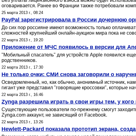
Без уплаты лицензионного взноса можно будет использоват
оговаривается. Ранее во Франции также потребовали ком
25 марта 2013 г., 08:24
PayPal зарегистрировала в России дочернюю ор
До сих пор россияне имеют возможность только оплачивать 
сложностей крупнейший онлайн-аукцион мира пока не совс
22 марта 2013 г., 19:20
Приложение от МЧС появилось в версии для And
"Мобильный спасатель" для устройств Apple появился еще
родственников.
22 марта 2013 г., 17:30
Не только очки: СМИ снова заговорили о наручн
Осведомленный, но, как обычно, анонимный источник, нам
гигант уже представил "говорящие кроссовки", которые нач
22 марта 2013 г., 16:46
Zynga разрешила играть в свои игры тем, у кого
Существующие пользователи по-прежнему смогут заходить 
Zynga.com аккаунт, не зависящий от Facebook.
22 марта 2013 г., 13:26
Hewlett-Packard показала прототип экрана, со