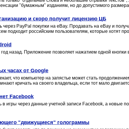
ь только "отдельные слова и небольшие отрывки текстов", 
пенсации "бумажным" изданиям, но до допустимого размера
ганизацию и скоро получит лицензию ЦБ
через PayPal покупки на eBay. Продавать на eBay и получать
ем подходит российским пользователям, которые хотят про
roid
 год назад. Приложение позволяет нажатием одной кнопки 
ых часах от Google
екает, что компьютер на запястье может стать продолжени
инают кричать на своего владельца, если тот мало двигаетс
 нет Facebook
в игры через данные учетной записи Facebook, а новые по
здающего "движущиеся" голограммы