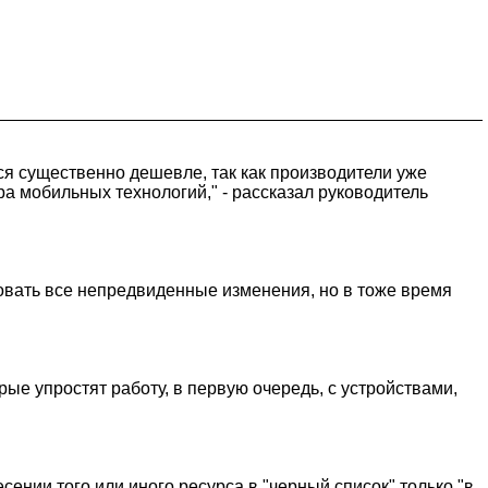
я существенно дешевле, так как производители уже
а мобильных технологий," - рассказал руководитель
овать все непредвиденные изменения, но в тоже время
ые упростят работу, в первую очередь, с устройствами,
нии того или иного ресурса в "черный список" только "в