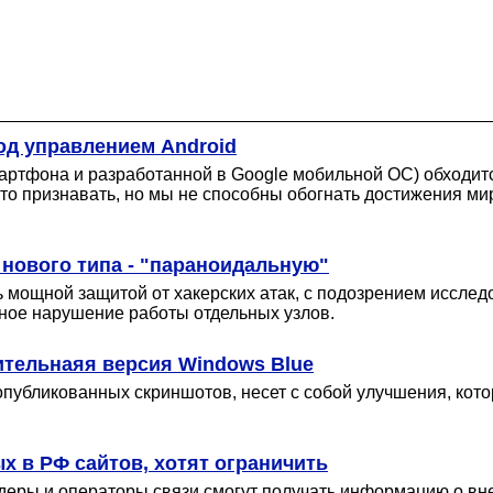
од управлением Android
ртфона и разработанной в Google мобильной ОС) обходитс
то признавать, но мы не способны обогнать достижения мир
нового типа - "параноидальную"
 мощной защитой от хакерских атак, с подозрением исслед
ное нарушение работы отдельных узлов.
ительнаяя версия Windows Blue
публикованных скриншотов, несет с собой улучшения, котор
х в РФ сайтов, хотят ограничить
ры и операторы связи смогут получать информацию о внесе