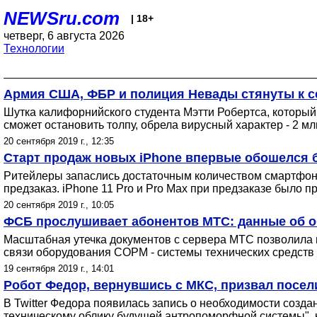
NEWSru.com
| 18+
четверг, 6 августа 2026
Технологии
Армия США, ФБР и полиция Невады стянуты к се
Шутка калифорнийского студента Мэтти Робертса, который
сможет остановить толпу, обрела вирусный характер - 2 мл
20 сентября 2019 г., 12:35
Cтарт продаж новых iPhone впервые обошелся 
Ритейлеры запаслись достаточным количеством смартфоно
предзаказ. iPhone 11 Pro и Pro Max при предзаказе было п
20 сентября 2019 г., 10:05
ФСБ прослушивает абонентов МТС: данные об о
Масштабная утечка документов с сервера МТС позволила п
связи оборудования СОРМ - системы технических средств 
19 сентября 2019 г., 14:01
Робот Федор, вернувшись с МКС, призвал посе
В Twitter Федора появилась запись о необходимости созд
техническому облику будущей антропоморфной системы", 