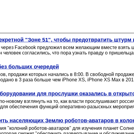
кретной "Зоне 51", чтобы предотвратить штурм 
 через Facebook предложил всем желающим вместе взять шт
н человек согласились, что пора узнать правду о пришельца
без больших очередей
в, продажи которых начались в 8:00. В свободной продаже
родано в 3 раза больше чем iPhone XS, iPhone XS Max в 2018
борудовании для прослушки оказались в открыт
о-новому взглянуть на то, как власти прослушивают росс
для обеспечения функций оперативно-разыскных мероприят
лить населяющих Землю роботов-аватаров в коло
ания "колоний роботов-аватаров" для изучения планет Солн
которая сможет "обеспечить развертывание и обслуживание