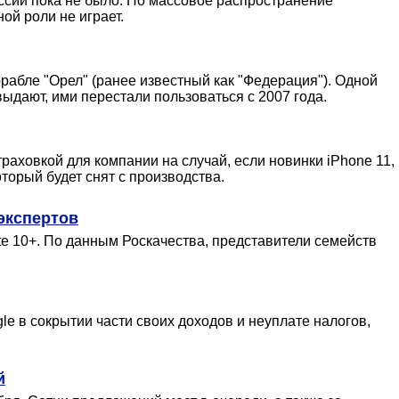
оссии пока не было. Но массовое распространение
ой роли не играет.
рабле "Орел" (ранее известный как "Федерация"). Одной
ыдают, ими перестали пользоваться с 2007 года.
аховкой для компании на случай, если новинки iPhone 11,
торый будет снят с производства.
экспертов
te 10+. По данным Роскачества, представители семейств
e в сокрытии части своих доходов и неуплате налогов,
й