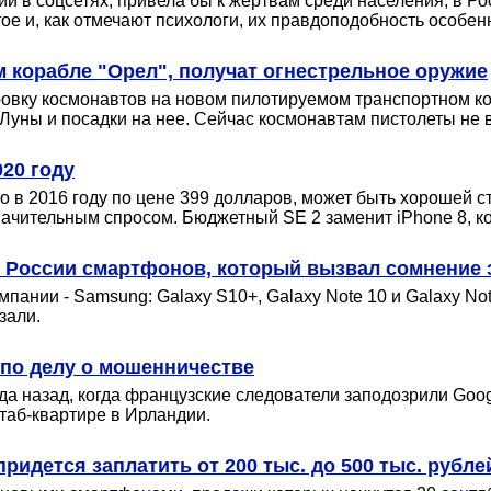
ии в соцсетях, привела бы к жертвам среди населения, в Р
ое и, как отмечают психологи, их правдоподобность особенн
м корабле "Орел", получат огнестрельное оружие
ровку космонавтов на новом пилотируемом транспортном ко
Луны и посадки на нее. Сейчас космонавтам пистолеты не в
20 году
в 2016 году по цене 399 долларов, может быть хорошей стр
значительным спросом. Бюджетный SE 2 заменит iPhone 8, ко
в России смартфонов, который вызвал сомнение 
пании - Samsung: Galaxy S10+, Galaxy Note 10 и Galaxy No
зали.
 по делу о мошенничестве
а назад, когда французские следователи заподозрили Googl
таб-квартире в Ирландии.
ридется заплатить от 200 тыс. до 500 тыс. рубле