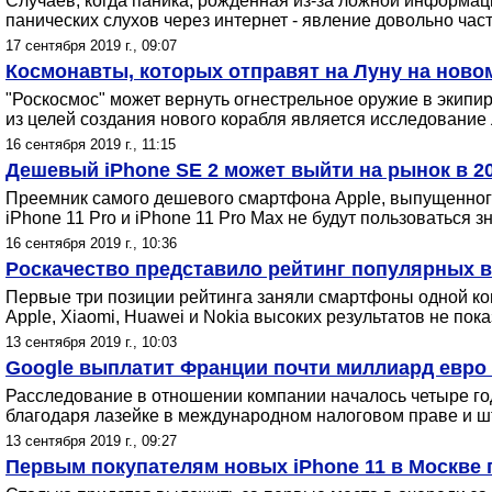
Случаев, когда паника, рожденная из-за ложной информац
панических слухов через интернет - явление довольно част
17 сентября 2019 г., 09:07
Космонавты, которых отправят на Луну на ново
"Роскосмос" может вернуть огнестрельное оружие в экипи
из целей создания нового корабля является исследование 
16 сентября 2019 г., 11:15
Дешевый iPhone SE 2 может выйти на рынок в 20
Преемник самого дешевого смартфона Apple, выпущенного 
iPhone 11 Pro и iPhone 11 Pro Max не будут пользоваться 
16 сентября 2019 г., 10:36
Роскачество представило рейтинг популярных 
Первые три позиции рейтинга заняли смартфоны одной ком
Apple, Xiaomi, Huawei и Nokia высоких результатов не пока
13 сентября 2019 г., 10:03
Google выплатит Франции почти миллиард евро
Расследование в отношении компании началось четыре год
благодаря лазейке в международном налоговом праве и ш
13 сентября 2019 г., 09:27
Первым покупателям новых iPhone 11 в Москве п