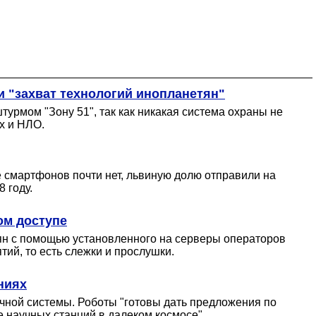
и "захват технологий инопланетян"
урмом "Зону 51", так как никакая система охраны не
х и НЛО.
 смартфонов почти нет, львиную долю отправили на
 году.
ом доступе
иян с помощью установленного на серверы операторов
ий, то есть слежки и прослушки.
ниях
ечной системы. Роботы "готовы дать предложения по
 научных станций в далеком космосе".