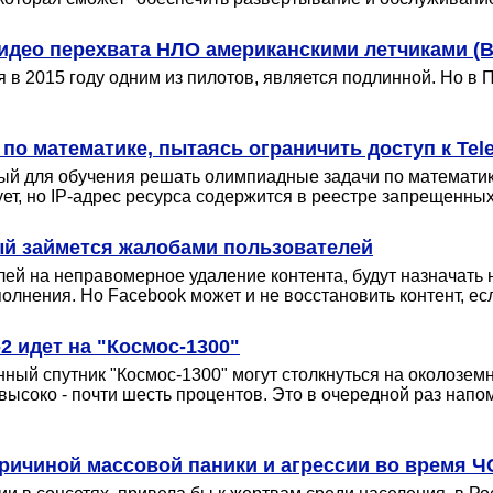
идео перехвата НЛО американскими летчиками (
в 2015 году одним из пилотов, является подлинной. Но в Пе
о математике, пытаясь ограничить доступ к Tel
нный для обучения решать олимпиадные задачи по математи
ет, но IP-адрес ресурса содержится в реестре запрещенных
ый займется жалобами пользователей
ей на неправомерное удаление контента, будут назначать н
олнения. Но Facebook может и не восстановить контент, есл
2 идет на "Космос-1300"
ный спутник "Космос-1300" могут столкнуться на околоземн
соко - почти шесть процентов. Это в очередной раз напоми
причиной массовой паники и агрессии во время Ч