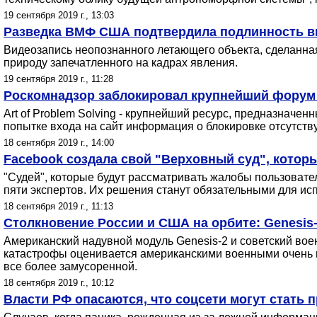
19 сентября 2019 г., 13:03
Разведка ВМФ США подтвердила подлинность в
Видеозапись неопознанного летающего объекта, сделанная 
природу запечатленного на кадрах явления.
19 сентября 2019 г., 11:28
Роскомнадзор заблокировал крупнейший форум п
Art of Problem Solving - крупнейший ресурс, предназначе
попытке входа на сайт информация о блокировке отсутству
18 сентября 2019 г., 14:00
Facebook создала свой "Верховный суд", котор
"Судей", которые будут рассматривать жалобы пользовател
пяти экспертов. Их решения станут обязательными для исп
18 сентября 2019 г., 11:13
Столкновение России и США на орбите: Genesis-
Американский надувной модуль Genesis-2 и советский воен
катастрофы оценивается американскими военными очень вы
все более замусоренной.
18 сентября 2019 г., 10:12
Власти РФ опасаются, что соцсети могут стать 