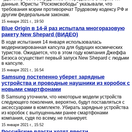
данные. Юристы "Роскомсвободы" указывали, что
требования мэрии противоречат Трудовому кодексу РФ и
другим федеральным законам.
15 января 2021 г., 19:50
Blue Origin в 14-й раз испытала многоразовую
ракету New Shepard (ВИДЕО)
В ходе испытания 14 января использовалась
модернизированная капсула для будущих космических
туристов. Ожидается, что в этом году компания Джеффа
Безоса осуществит первый запуск New Shepard с людьми
в капсуле.
15 января 2021 г., 16:54
Samsung постепенно уберет зарядные
устройства и проводные наушники из коробок с
новыми смартфонами
В Samsung уточнили, что некоторые модели устройств
следующего поколения, вероятно, будут поставляться с
аксессуарами в комплекте. Убирать зарядные устройства
из коробок с выпущенными ранее смартфонами
компания, судя по всему, не планирует.
15 января 2021 г., 15:52
Российские власти хотят ввести