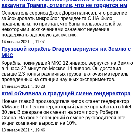
аккаунта Трампа, отметив, что не гордится им
Основатель сервиса Джек Дорси написал, что решение
заблокировать микроблог президента США было
правильным, но признал, что баны пользователей за
некоторыми исключениями означают неумение
поддержать здоровую дискуссию.
14 января 2021 г., 11:07
Грузовой корабль Dragon вернулся на Землю с
МКС
Корабль, покинувший МКС 12 января, вернулся на Землю
в 4 часа 27 минут по Москве 14 января. Он доставил
свыше 2,3 тонны различных грузов, включая материалы
проведенных на станции научных экспериментов.
14 января 2021 г., 10:28
Intel объявила о грядущей смене гендиректора
Новым главой производителя чипов станет гендиректор
VMware Пэт Гелсингер, который ранее проработал в Intel
30 лет. В феврале он сменит на этом посту Роберта
Свона. На фоне сообщений о смене руководителя Intel
акции компании выросли на 10%.
13 января 2021 г., 19:46