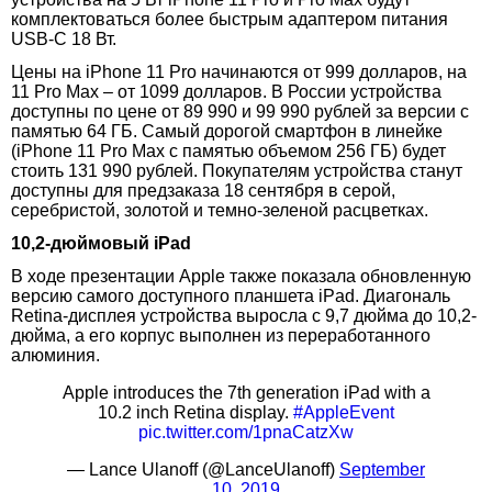
комплектоваться более быстрым адаптером питания
USB-C 18 Вт.
Цены на iPhone 11 Pro начинаются от 999 долларов, на
11 Pro Max – от 1099 долларов. В России устройства
доступны по цене от 89 990 и 99 990 рублей за версии с
памятью 64 ГБ. Самый дорогой смартфон в линейке
(iPhone 11 Pro Max с памятью объемом 256 ГБ) будет
стоить 131 990 рублей. Покупателям устройства станут
доступны для предзаказа 18 сентября в серой,
серебристой, золотой и темно-зеленой расцветках.
10,2-дюймовый iPad
В ходе презентации Apple также показала обновленную
версию самого доступного планшета iPad. Диагональ
Retina-дисплея устройства выросла с 9,7 дюйма до 10,2-
дюйма, а его корпус выполнен из переработанного
алюминия.
Apple introduces the 7th generation iPad with a
10.2 inch Retina display.
#AppleEvent
pic.twitter.com/1pnaCatzXw
— Lance Ulanoff (@LanceUlanoff)
September
10, 2019