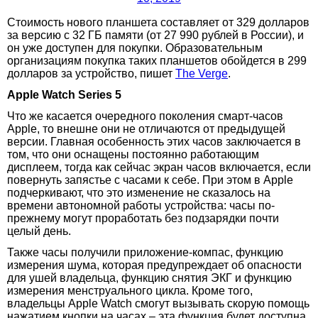
Стоимость нового планшета составляет от 329 долларов
за версию с 32 ГБ памяти (от 27 990 рублей в России), и
он уже доступен для покупки. Образовательным
организациям покупка таких планшетов обойдется в 299
долларов за устройство, пишет
The Verge
.
Apple Watch Series 5
Что же касается очередного поколения смарт-часов
Apple, то внешне они не отличаются от предыдущей
версии. Главная особенность этих часов заключается в
том, что они оснащены постоянно работающим
дисплеем, тогда как сейчас экран часов включается, если
повернуть запястье с часами к себе. При этом в Apple
подчеркивают, что это изменение не сказалось на
времени автономной работы устройства: часы по-
прежнему могут проработать без подзарядки почти
целый день.
Также часы получили приложение-компас, функцию
измерения шума, которая предупреждает об опасности
для ушей владельца, функцию снятия ЭКГ и функцию
измерения менструального цикла. Кроме того,
владельцы Apple Watch смогут вызывать скорую помощь
нажатием кнопки на часах – эта функция будет доступна