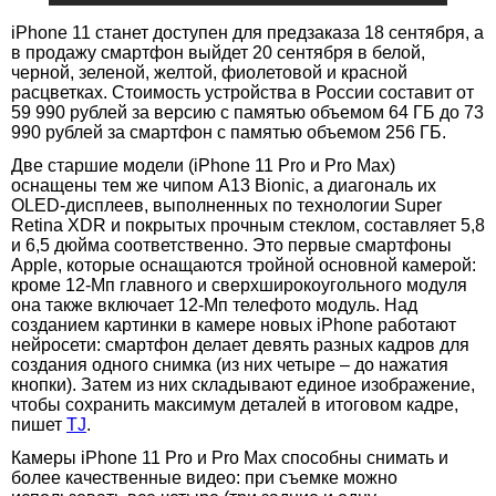
iPhone 11 станет доступен для предзаказа 18 сентября, а
в продажу смартфон выйдет 20 сентября в белой,
черной, зеленой, желтой, фиолетовой и красной
расцветках. Стоимость устройства в России составит от
59 990 рублей за версию с памятью объемом 64 ГБ до 73
990 рублей за смартфон с памятью объемом 256 ГБ.
Две старшие модели (iPhone 11 Pro и Pro Max)
оснащены тем же чипом A13 Bionic, а диагональ их
OLED-дисплеев, выполненных по технологии Super
Retina XDR и покрытых прочным стеклом, составляет 5,8
и 6,5 дюйма соответственно. Это первые смартфоны
Apple, которые оснащаются тройной основной камерой:
кроме 12-Мп главного и сверхширокоугольного модуля
она также включает 12-Мп телефото модуль. Над
созданием картинки в камере новых iPhone работают
нейросети: смартфон делает девять разных кадров для
создания одного снимка (из них четыре – до нажатия
кнопки). Затем из них складывают единое изображение,
чтобы сохранить максимум деталей в итоговом кадре,
пишет
TJ
.
Камеры iPhone 11 Pro и Pro Max способны снимать и
более качественные видео: при съемке можно