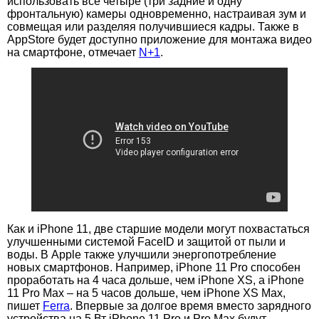
использовать все четыре (три задние и одну
фронтальную) камеры одновременно, настраивая зум и
совмещая или разделяя получившиеся кадры. Также в
AppStore будет доступно приложение для монтажа видео
на смартфоне, отмечает
N+1
.
Как и iPhone 11, две старшие модели могут похвастаться
улучшенными системой FaceID и защитой от пыли и
воды. В Apple также улучшили энергопотребление
новых смартфонов. Например, iPhone 11 Pro способен
проработать на 4 часа дольше, чем iPhone XS, а iPhone
11 Pro Max – на 5 часов дольше, чем iPhone XS Max,
пишет
Ferra
. Впервые за долгое время вместо зарядного
устройства на 5 Вт iPhone 11 Pro и Pro Max будут