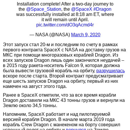
Installation complete! After a two-day journey to
the
@Space_Station
, the
@SpaceX
#Dragon
was successfully installed at 8:18 am ET, where
it will remain until April.
pic.twitter.com/dO3qAcmd4r
— NASA (@NASA)
March 9, 2020
Этот запуск стал 20-м и последним по счету в рамках
первого контракта SpaceX с NASA на доставку грузов на
МКС при помощи многоразовых кораблей Dragon. Из
всех запусков Dragon лишь один закончился неудачей –
в 2015 году ракета-носитель Falcon 9, которая должна
была вывести грузовой корабль на орбиту,
разрушилась
вскоре после старта. Второй контракт предусматривает
еще шесть запусков Dragon на орбиту, первый из них
намечен на август этого года.
Ранее в SpaceX отметили, что за все время корабли
Dragon доставили на МКС 43 тонны грузов и вернули на
Землю около 34,5 тонны.
Напомним, SpaceX работает и над пилотируемой
версией корабля Dragon. В начале марта 2019 года
корабль Crew Dragon с манекеном на борту совершил
успешный полет на орбиту и
вернулся
на Землю.