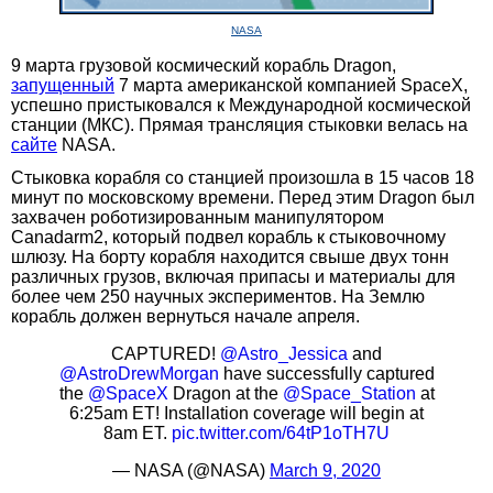
NASA
9 марта грузовой космический корабль Dragon,
запущенный
7 марта американской компанией SpaceX,
успешно пристыковался к Международной космической
станции (МКС). Прямая трансляция стыковки велась на
сайте
NASA.
Стыковка корабля со станцией произошла в 15 часов 18
минут по московскому времени. Перед этим Dragon был
захвачен роботизированным манипулятором
Canadarm2, который подвел корабль к стыковочному
шлюзу. На борту корабля находится свыше двух тонн
различных грузов, включая припасы и материалы для
более чем 250 научных экспериментов. На Землю
корабль должен вернуться начале апреля.
CAPTURED!
@Astro_Jessica
and
@AstroDrewMorgan
have successfully captured
the
@SpaceX
Dragon at the
@Space_Station
at
6:25am ET! Installation coverage will begin at
8am ET.
pic.twitter.com/64tP1oTH7U
— NASA (@NASA)
March 9, 2020