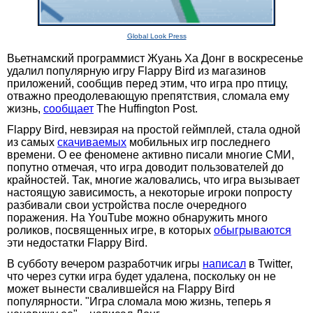
Global Look Press
Вьетнамский программист Жуань Ха Донг в воскресенье
удалил популярную игру Flappy Bird из магазинов
приложений, сообщив перед этим, что игра про птицу,
отважно преодолевающую препятствия, сломала ему
жизнь,
сообщает
The Huffington Post.
Flappy Bird, невзирая на простой геймплей, стала одной
из самых
скачиваемых
мобильных игр последнего
времени. О ее феномене активно писали многие СМИ,
попутно отмечая, что игра доводит пользователей до
крайностей. Так, многие жаловались, что игра вызывает
настоящую зависимость, а некоторые игроки попросту
разбивали свои устройства после очередного
поражения. На YouTube можно обнаружить много
роликов, посвященных игре, в которых
обыгрываются
эти недостатки Flappy Bird.
В субботу вечером разработчик игры
написал
в Twitter,
что через сутки игра будет удалена, поскольку он не
может вынести свалившейся на Flappy Bird
популярности. "Игра сломала мою жизнь, теперь я