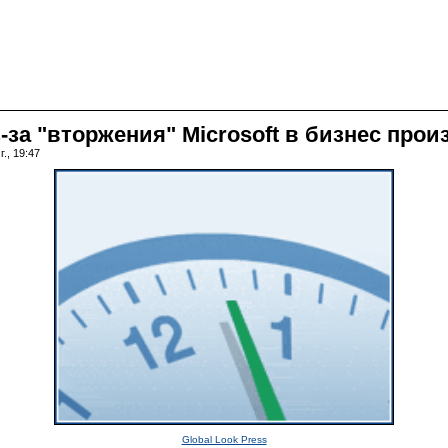
з-за "вторжения" Microsoft в бизнес пр
., 19:47
Global Look Press