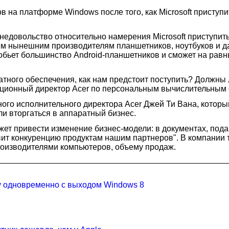
в на платформе Windows после того, как Microsoft приступ
едовольство относительно намерения Microsoft приступить
ем нынешним производителям планшетников, ноутбуков и даж
обьет большинство Android-планшетников и сможет на равных
аратного обеспечения, как нам предстоит поступить? Должны
ационный директор Acer по персональным вычислительным си
ого исполнительного директора Acer Джей Ти Вана, которы
 ли вторгаться в аппаратный бизнес.
может привести изменение бизнес-модели: в документах, п
вит конкуренцию продуктам нашим партнеров". В компании 
роизводителями компьютеров, объему продаж.
жу одновременно с выходом Windows 8