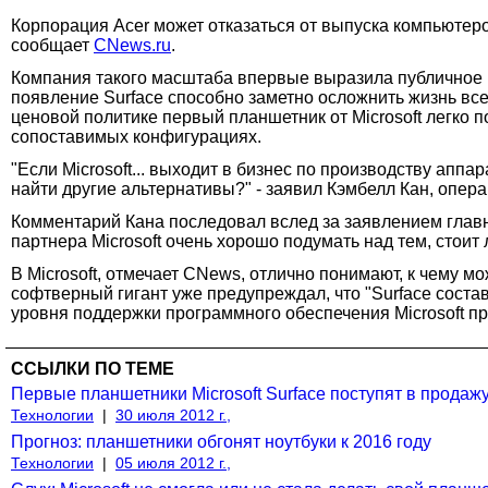
Корпорация Acer может отказаться от выпуска компьютеро
сообщает
CNews.ru
.
Компания такого масштаба впервые выразила публичное н
появление Surface способно заметно осложнить жизнь вс
ценовой политике первый планшетник от Microsoft легко п
сопоставимых конфигурациях.
"Если Microsoft... выходит в бизнес по производству апп
найти другие альтернативы?" - заявил Кэмбелл Кан, опер
Комментарий Кана последовал вслед за заявлением главн
партнера Microsoft очень хорошо подумать над тем, стоит
В Microsoft, отмечает CNews, отлично понимают, к чему 
софтверный гигант уже предупреждал, что "Surface соста
уровня поддержки программного обеспечения Microsoft п
ССЫЛКИ ПО ТЕМЕ
Первые планшетники Microsoft Surface поступят в прода
Технологии
|
30 июля 2012 г.,
Прогноз: планшетники обгонят ноутбуки к 2016 году
Технологии
|
05 июля 2012 г.,