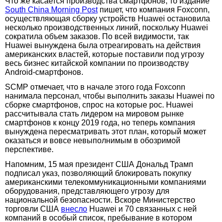
Что же касается производства смартфонов, то издание
South China Morning Post
пишет, что компания Foxconn,
осуществляющая сборку устройств Huawei остановила
несколько производственных линий, поскольку Huawei
сократила объем заказов. По всей видимости, так
Huawei вынуждена была отреагировать на действия
американских властей, которые поставили под угрозу
весь бизнес китайской компании по производству
Android-смартфонов.
SCMP отмечает, что в начале этого года Foxconn
нанимала персонал, чтобы выполнить заказы Huawei по
сборке смартфонов, спрос на которые рос. Huawei
рассчитывала стать лидером на мировом рынке
смартфонов к концу 2019 года, но теперь компания
вынуждена пересматривать этот план, который может
оказаться и вовсе невыполнимым в обозримой
перспективе.
Напомним, 15 мая президент США Дональд Трамп
подписал указ, позволяющий блокировать покупку
американскими телекоммуникационными компаниями
оборудования, представляющего угрозу для
национальной безопасности. Вскоре Министерство
торговли США
внесло
Huawei и 70 связанных с ней
компаний в особый список, пребывание в котором