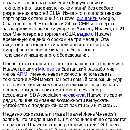
означает запрет на получение оборудования и
технологий от американских компаний без особого
разрешения властей США. Из-за этого о приостановке
партнерских отношений с Huawei
объявили
Google,
Qualcomm, Intel, Broadcom и Xilinx. СМИ и эксперты
заговорили о серьезном ударе по бизнесу Huawei, но 21
мая Министерство торговли США
выдало
Huawei
временную лицензию сроком на три месяца. Эта
лицензия позволяет компании обновлять софт на
смартфонах и обеспечивать работу своего
телекоммуникационного оборудования.
После этого стало известно, что разорвать отношения с
Huawei решили
Microsoft
и британский разработчик
чипов
ARM
. Именно невозможность использовать
технологии ARM может нанести самый серьезный удар
по Huawei, лишив компанию возможности выпускать
процессоры для своих смартфонов. Наконец,
ассоциация SD Association
исключила
Huawei из своих
рядов, лишив компанию возможности выпускать
устройства с поддержкой карт памяти SD и microSD.
Недавно основатель и глава Huawei Жэнь Чжэнфэй
заявил, что введенные в США ограничения не отразятся
на бизнесе Huawei в сфере развития сетей 5G. По его
словам, в ближайшие 2-3 года никто не сможет догнать