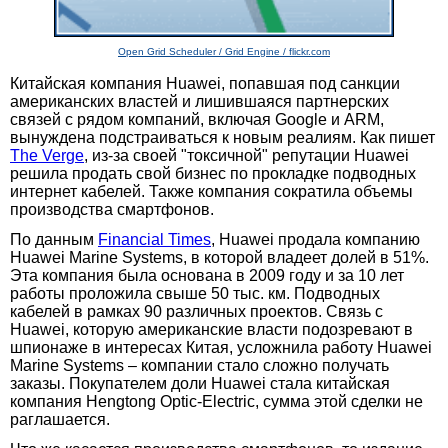
Open Grid Scheduler / Grid Engine / flickr.com
Китайская компания Huawei, попавшая под санкции
американских властей и лишившаяся партнерских
связей с рядом компаний, включая Google и ARM,
вынуждена подстраиваться к новым реалиям. Как пишет
The Verge
, из-за своей "токсичной" репутации Huawei
решила продать свой бизнес по прокладке подводных
интернет кабелей. Также компания сократила объемы
производства смартфонов.
По данным
Financial Times
, Huawei продала компанию
Huawei Marine Systems, в которой владеет долей в 51%.
Эта компания была основана в 2009 году и за 10 лет
работы проложила свыше 50 тыс. км. Подводных
кабелей в рамках 90 различных проектов. Связь с
Huawei, которую американские власти подозревают в
шпионаже в интересах Китая, усложнила работу Huawei
Marine Systems – компании стало сложно получать
заказы. Покупателем доли Huawei стала китайская
компания Hengtong Optic-Electric, сумма этой сделки не
раглашается.