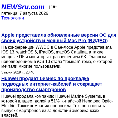
NEWSru.com
| 18+
пятница, 7 августа 2026
Технологии
Apple представила обновленные версии OC для
своих устройств и мощный Mac Pro (ВИДЕО)
На конференции WWDC в Сан-Хосе Apple представила
iOS 13, watchOS 6, iPadOS, macOS Catalina, а также
мощные ПК и мониторы с разрешением 6K. Главным
нововведением в iOS 13 стала "темная" тема, о которой
мечтали многие пользователи.
3 июня 2019 г., 23:40
Huawei продает бизнес по прокладке
подводных интернет-кабелей и сокращает
производство смартфонов
Huawei продала компанию Huawei Marine Systems, в
которой владеет долей в 51%, китайской Hengtong Optic-
Electric. Также компания попросила Foxconn снизить
выпуск смартфонов из-за действий американских
властей.