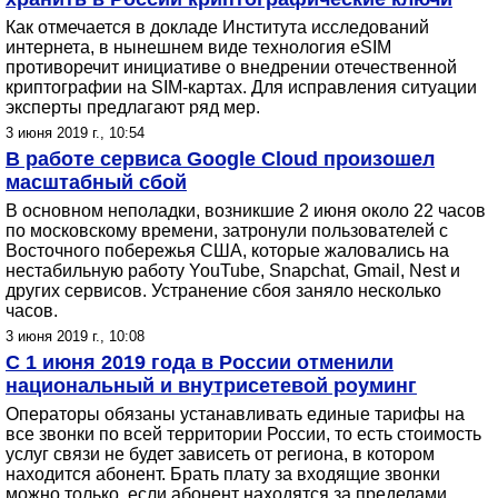
Как отмечается в докладе Института исследований
интернета, в нынешнем виде технология eSIM
противоречит инициативе о внедрении отечественной
криптографии на SIM-картах. Для исправления ситуации
эксперты предлагают ряд мер.
3 июня 2019 г., 10:54
В работе сервиса Google Cloud произошел
масштабный сбой
В основном неполадки, возникшие 2 июня около 22 часов
по московскому времени, затронули пользователей с
Восточного побережья США, которые жаловались на
нестабильную работу YouTube, Snapchat, Gmail, Nest и
других сервисов. Устранение сбоя заняло несколько
часов.
3 июня 2019 г., 10:08
C 1 июня 2019 года в России отменили
национальный и внутрисетевой роуминг
Операторы обязаны устанавливать единые тарифы на
все звонки по всей территории России, то есть стоимость
услуг связи не будет зависеть от региона, в котором
находится абонент. Брать плату за входящие звонки
можно только, если абонент находятся за пределами