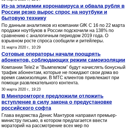
Из-за эпидемии коронавируса и обвала рубля в
России резко вырос спрос на ноутбуки и
бытовую технику
По данным аналитиков из компании GfK С 16 по 22 марта
продажи ноутбуков в России подскочили на 138% по
сравнению с аналогичным периодом 2019 года. О
взрывном росте спроса сообщили и ритейлеры.
31 марта 2020 г., 10:29
Сотовые операторы начали поощрять
абонентов, соблюдающих режим самоизоляции
Компании Tele2 и "Вымпелком" будут начислять бонусный
трафик абонентам, которые не покидают свои дома во
время самоизоляции. В МТС клиентов привлекают при
помощи развлекательного контента.
30 марта 2020 г., 19:23
В Минпромторге предложили отложить
вступление в силу закона о предустановке
российского софта
Глава ведомства Денис Мантуров направил премьер-
министру письмо, в котором предлагается ввести
мораторий на рассмотрение всех мер по