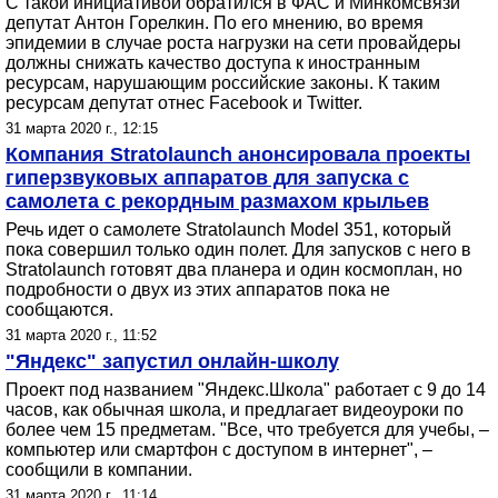
С такой инициативой обратился в ФАС и Минкомсвязи
депутат Антон Горелкин. По его мнению, во время
эпидемии в случае роста нагрузки на сети провайдеры
должны снижать качество доступа к иностранным
ресурсам, нарушающим российские законы. К таким
ресурсам депутат отнес Facebook и Twitter.
31 марта 2020 г., 12:15
Компания Stratolaunch анонсировала проекты
гиперзвуковых аппаратов для запуска с
самолета с рекордным размахом крыльев
Речь идет о самолете Stratolaunch Model 351, который
пока совершил только один полет. Для запусков с него в
Stratolaunch готовят два планера и один космоплан, но
подробности о двух из этих аппаратов пока не
сообщаются.
31 марта 2020 г., 11:52
"Яндекс" запустил онлайн-школу
Проект под названием "Яндекс.Школа" работает с 9 до 14
часов, как обычная школа, и предлагает видеоуроки по
более чем 15 предметам. "Все, что требуется для учебы, –
компьютер или смартфон с доступом в интернет", –
сообщили в компании.
31 марта 2020 г., 11:14