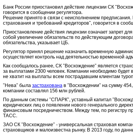
Банк России приостановил действие лицензии СК "Восхож
говорится в сообщении регулятора.
Решение принято в связи с неисполнением предписания. 
страхования и требований кредиторов", говорится в сооб
Приостановление действия лицензии означает запрет для
собой увеличение обязательств по действующим договора
обязательства, указывает ЦБ.
Регулятор принял решение назначить временную админис
осуществляет контроль над деятельностью временной ад
Как сообщалось ранее, СК "Восхождение" является страх
за выплатами 2300 человек. Компании необходимо будет 
не хватит на выплаты всем пострадавшим клиентам туро
"Нева" была
застрахована
в "Восхождении" на сумму 454,
компании составлял 156 млн рублей.
По данным системы "СПАРК", уставный капитал "Восхожде
юридических лиц о появлении нового генерального дирек
финансовым посредничеством. Между тем, по регистру пр
ТАСС.
ЗАО СК "Восхождение" - универсальная страховая компани
страховщиков и малоизвестна рынку. В 2013 году, по дан