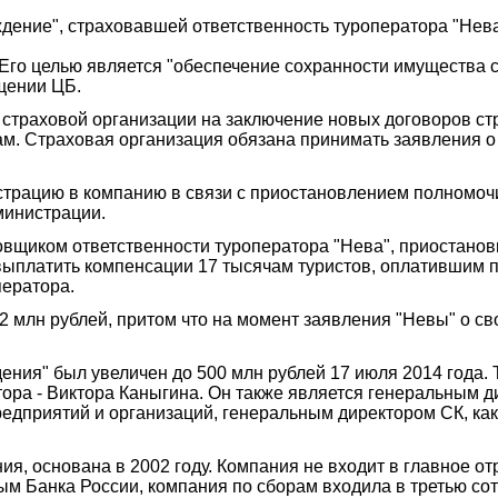
дение", страховавшей ответственность туроператора "Нев
Его целью является "обеспечение сохранности имущества 
щении ЦБ.
 страховой организации на заключение новых договоров ст
м. Страховая организация обязана принимать заявления о
трацию в компанию в связи с приостановлением полномочи
министрации.
овщиком ответственности туроператора "Нева", приостанов
выплатить компенсации 17 тысячам туристов, оплатившим п
ператора.
2 млн рублей, притом что на момент заявления "Невы" о св
ния" был увеличен до 500 млн рублей 17 июля 2014 года. Т
тора - Виктора Каныгина. Он также является генеральным 
едприятий и организаций, генеральным директором СК, как
я, основана в 2002 году. Компания не входит в главное о
ным Банка России, компания по сборам входила в третью со