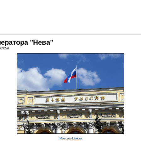
ератора "Нева"
 09:54
Moscow-Live.ru