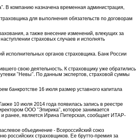
а". В компанию назначена временная администрация,
страховщика для выполнения обязательств по договорам
рахования, а также внесение изменений, влекущих за
 наступлении страховых случаев и исполнять
й исполнительных органов страховщика. Банк России
ившего свою деятельность. К страховщику уже обратились
утевки "Невы". По данным экспертов, страховой суммы
оем банкротстве 16 июля размер уставного капитала
акже 10 июля 2014 года появилась запись в реестре
директором ООО "Эпирика", которое занимается
 и ранее, является Ирина Питерская, сообщает ИТАР-
траслевое объединение - Всероссийский союз
тню российских страховщиков. Ее брутто-премия за