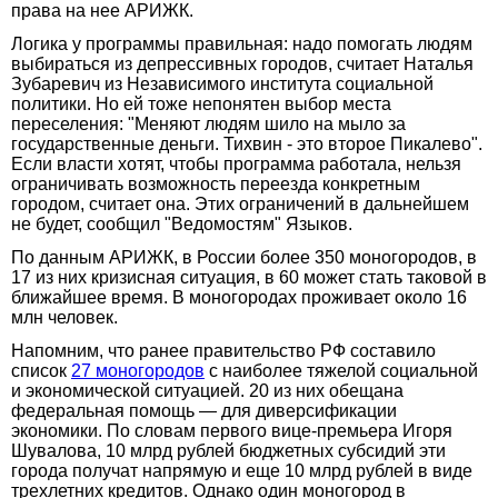
права на нее АРИЖК.
Логика у программы правильная: надо помогать людям
выбираться из депрессивных городов, считает Наталья
Зубаревич из Независимого института социальной
политики. Но ей тоже непонятен выбор места
переселения: "Меняют людям шило на мыло за
государственные деньги. Тихвин - это второе Пикалево".
Если власти хотят, чтобы программа работала, нельзя
ограничивать возможность переезда конкретным
городом, считает она. Этих ограничений в дальнейшем
не будет, сообщил "Ведомостям" Языков.
По данным АРИЖК, в России более 350 моногородов, в
17 из них кризисная ситуация, в 60 может стать таковой в
ближайшее время. В моногородах проживает около 16
млн человек.
Напомним, что ранее правительство РФ составило
список
27 моногородов
с наиболее тяжелой социальной
и экономической ситуацией. 20 из них обещана
федеральная помощь — для диверсификации
экономики. По словам первого вице-премьера Игоря
Шувалова, 10 млрд рублей бюджетных субсидий эти
города получат напрямую и еще 10 млрд рублей в виде
трехлетних кредитов. Однако один моногород в