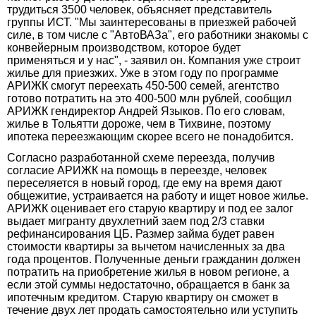
трудиться 3500 человек, объясняет представитель
группы ИСТ. "Мы заинтересованы в приезжей рабочей
силе, в том числе с "АвтоВАЗа", его работники знакомы с
конвейерным производством, которое будет
применяться и у нас", - заявил он. Компания уже строит
жилье для приезжих. Уже в этом году по программе
АРИЖК смогут переехать 450-500 семей, агентство
готово потратить на это 400-500 млн рублей, сообщил
АРИЖК гендиректор Андрей Языков. По его словам,
жилье в Тольятти дороже, чем в Тихвине, поэтому
ипотека переезжающим скорее всего не понадобится.
Согласно разработанной схеме переезда, получив
согласие АРИЖК на помощь в переезде, человек
переселяется в новый город, где ему на время дают
общежитие, устраивается на работу и ищет новое жилье.
АРИЖК оценивает его старую квартиру и под ее залог
выдает мигранту двухлетний заем под 2/3 ставки
рефинансирования ЦБ. Размер займа будет равен
стоимости квартиры за вычетом начисленных за два
года процентов. Полученные деньги гражданин должен
потратить на приобретение жилья в новом регионе, а
если этой суммы недостаточно, обращается в банк за
ипотечным кредитом. Старую квартиру он сможет в
течение двух лет продать самостоятельно или уступить