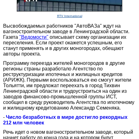
RTV International
Высвобождаемых работников "АвтоВАЗа" ждут на
вагоностроительном заводе в Ленинградской области.
Газета
"Ведомости"
описывает схему организации их
переселения. Если проект окажется успешным, его
станут применять и в других моногородах, обещают
авторы проекта.
Программу переезда жителей моногородов в другие
регионы страны разработало Агентство по
реструктуризации ипотечных и жилищных кредитов
(АРИЖК). Первыми воспользоваться ею смогут жители
Тольятти, им предложат переехать в город Тихвин
Ленинградской области и трудоустроиться на один из
заводов финансово-промышленной группы ИСТ,
сообщил в среду руководитель Агентства по ипотечному
и жилищному кредитованию Александр Семеняка.
-
Число безработных в мире достигло рекордных
212 млн человек
Речь идет о новом вагоностроительном заводе, который
начнет работу до конца года и на котором будут