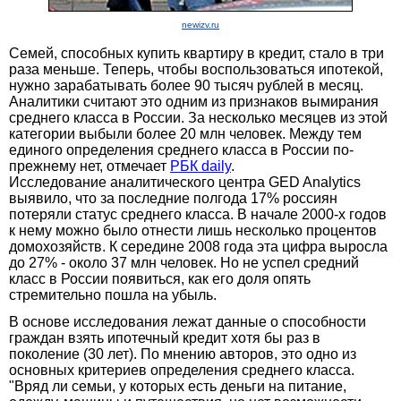
newizv.ru
Семей, способных купить квартиру в кредит, стало в три
раза меньше. Теперь, чтобы воспользоваться ипотекой,
нужно зарабатывать более 90 тысяч рублей в месяц.
Аналитики считают это одним из признаков вымирания
среднего класса в России. За несколько месяцев из этой
категории выбыли более 20 млн человек. Между тем
единого определения среднего класса в России по-
прежнему нет, отмечает
РБК daily
.
Исследование аналитического центра GED Analytics
выявило, что за последние полгода 17% россиян
потеряли статус среднего класса. В начале 2000-х годов
к нему можно было отнести лишь несколько процентов
домохозяйств. К середине 2008 года эта цифра выросла
до 27% - около 37 млн человек. Но не успел средний
класс в России появиться, как его доля опять
стремительно пошла на убыль.
В основе исследования лежат данные о способности
граждан взять ипотечный кредит хотя бы раз в
поколение (30 лет). По мнению авторов, это одно из
основных критериев определения среднего класса.
"Вряд ли семьи, у которых есть день­ги на питание,