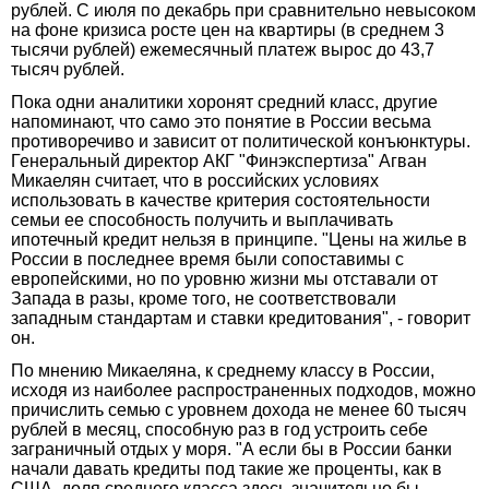
рублей. С июля по декабрь при сравнительно невысоком
на фоне кризиса росте цен на квартиры (в среднем 3
тысячи рублей) ежемесячный платеж вырос до 43,7
тысяч рублей.
Пока одни аналитики хоронят средний класс, другие
напоминают, что само это понятие в России весьма
противоречиво и зависит от политической конъюнктуры.
Генеральный директор АКГ "Фин­экспертиза" Агван
Микаелян считает, что в российских условиях
использовать в качестве критерия состоятельности
семьи ее способность получить и выплачивать
ипотечный кредит нельзя в принципе. "Цены на жилье в
России в последнее время были сопоставимы с
европейскими, но по уровню жизни мы отставали от
Запада в разы, кроме того, не соответствовали
западным стандартам и ставки кредитования", - говорит
он.
По мнению Микаеляна, к среднему классу в России,
исходя из наиболее распространенных подходов, можно
причислить семью с уровнем дохода не менее 60 тысяч
рублей в месяц, способную раз в год устроить себе
заграничный отдых у моря. "А если бы в России банки
начали давать кредиты под такие же проценты, как в
США, доля среднего класса здесь значительно бы