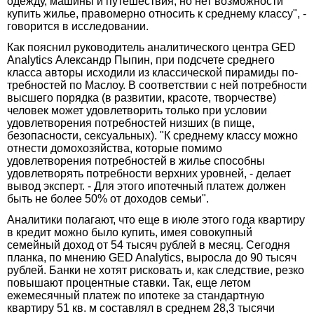
одежду, машины и путешествия, но нет возможности
купить жилье, правомерно относить к среднему классу", -
говорится в исследовании.
Как пояснил руководитель аналитического центра GED
Analytics Александр Пыпин, при подсчете среднего
класса авторы исходили из классической пирамиды по­
требностей по Маслоу. В соответствии с ней потребности
высшего порядка (в развитии, красоте, творчестве)
человек может удовлетворить только при условии
удовлетворения потребно­стей низших (в пище,
безопасности, сексуальных). "К среднему классу можно
отнести домохозяйства, которые помимо
удовлетворения потребностей в жилье способны
удовлетворять потребности верхних уровней, - делает
вывод эксперт. - Для этого ипотечный платеж должен
быть не более 50% от доходов семьи".
Аналитики полагают, что еще в июле этого года квартиру
в кредит можно было купить, имея совокупный
семейный доход от 54 тысяч рублей в месяц. Сегодня
планка, по мнению GED Analytics, выросла до 90 тысяч
рублей. Банки не хотят рисковать и, как следствие, резко
повышают процент­ные ставки. Так, еще летом
ежемесячный платеж по ипотеке за стандартную
квартиру 51 кв. м составлял в среднем 28,3 тысячи