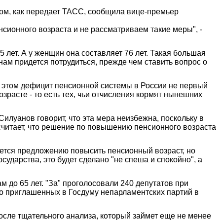
том, как передает ТАСС, сообщила вице-премьер
сионного возраста и не рассматриваем такие меры", -
5 лет. А у женщин она составляет 76 лет. Такая большая
 нам придется потрудиться, прежде чем ставить вопрос о
и этом дефицит пенсионной системы в России не первый
зрасте - то есть тех, чьи отчисления кормят нынешних
илуанов говорит, что эта мера неизбежна, поскольку в
считает, что решение по повышению пенсионного возраста
яется предложению повысить пенсионный возраст, но
сударства, это будет сделано "не спеша и спокойно", а
 до 65 лет. "За" проголосовали 240 депутатов при
но приглашенных в Госдуму непарламентских партий в
осле тщательного анализа, который займет еще не менее