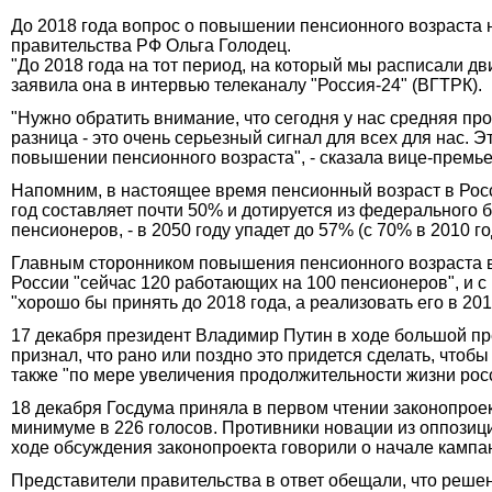
До 2018 года вопрос о повышении пенсионного возраста 
правительства РФ Ольга Голодец.
"До 2018 года на тот период, на который мы расписали д
заявила она в интервью телеканалу "Россия-24" (ВГТРК).
"Нужно обратить внимание, что сегодня у нас средняя про
разница - это очень серьезный сигнал для всех для нас. 
повышении пенсионного возраста", - сказала вице-премье
Напомним, в настоящее время пенсионный возраст в Росс
год составляет почти 50% и дотируется из федерального б
пенсионеров, - в 2050 году упадет до 57% (с 70% в 2010 го
Главным сторонником повышения пенсионного возраста 
России "сейчас 120 работающих на 100 пенсионеров", и 
"хорошо бы принять до 2018 года, а реализовать его в 201
17 декабря президент Владимир Путин в ходе большой п
признал, что рано или поздно это придется сделать, чтоб
также "по мере увеличения продолжительности жизни рос
18 декабря Госдума приняла в первом чтении законопроек
минимуме в 226 голосов. Противники новации из оппозиц
ходе обсуждения законопроекта говорили о начале кампа
Представители правительства в ответ обещали, что реше