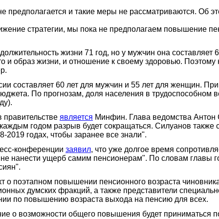
не предполагается и такие меры не рассматриваются. Об э
вижение стратегии, мы пока не предполагаем повышение пен
должительность жизни 71 год, но у мужчин она составляет 6
Это и образ жизни, и отношение к своему здоровью. Поэтому
р.
ии составляет 60 лет для мужчин и 55 лет для женщин. Пр
юджета. По прогнозам, доля населения в трудоспособном во
ду).
в правительстве
является
Минфин. Глава ведомства Антон С
с каждым годом разрыв будет сокращаться. Силуанов также 
8-2019 годах, чтобы заранее все знали".
ресс-конференции
заявил
, что уже долгое время сопротивл
ы не нанести ущерб самим пенсионерам". По словам главы го
сиян".
т о поэтапном повышении пенсионного возраста чиновникам
ионных думских фракций, а также представители специаль
нии по повышению возраста выхода на пенсию для всех.
ние о возможности общего повышения будет приниматься п