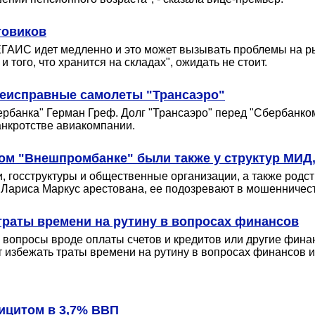
товиков
ГАИС идет медленно и это может вызывать проблемы на рын
 того, что хранится на складах", ожидать не стоит.
неисправные самолеты "Трансаэро"
ербанка" Герман Греф. Долг "Трансаэро" перед "Сбербанком
анкротстве авиакомпании.
ном "Внешпромбанке" были также у структур МИД,
 госструктуры и общественные организации, а также родс
к Лариса Маркус арестована, ее подозревают в мошенничес
 траты времени на рутину в вопросах финансов
вопросы вроде оплаты счетов и кредитов или другие финанс
 избежать траты времени на рутину в вопросах финансов и 
ицитом в 3,7% ВВП