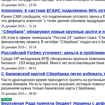
25 декабря 2015 г., 12:50
Хлопонин: К системе ЕГАИС подключено 90% оп
Ранее СМИ сообщали, что подключение оптового звена к Е
что дефицита алкоголя "с точки зрения объемов продукции и
25 декабря 2015 г., 11:14
"Сбербанк" обнаружил новые крупные долги и 
Об этом в эфире телеканала "Россия 24" заявил глава "Сб
финансовому лизингу. В октябре "Сбербанк" подал иск о б
25 декабря 2015 г., 10:14
Российский Forbes уточняет: деньги в проблем
Среди VIP-вкладчиков ВПБ обнаружены крупные компании,
балансе - 183 млрд рублей. Много лет возглавлявшая бан
25 декабря 2015 г., 09:51
С банковской картой Сбербанка легко избежать
Часто драгоценное время приходится тратить на рутинные 
своим близким. Но есть простые решения, которые помогут
решениям нужна только банковская карта Сбербанка.
25 декабря 2015 г., 09:50
РЕКЛАМА
Верховная Рада приняла бюджет Украины с деф