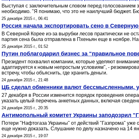
Выступая с заключительным словом перед голосованием за
необходимо. "Я понимаю, что это не наилучший бюджет. Бю
25 декабря 2015 г., 06:41
Россия начала экспортировать сено в Северну
В Северной Корее из-за вырубки лесов практически не ост
партия сена была отправлена в Пхеньян еще в ноябре. Н
25 декабря 2015 г., 01:52
Путин поблагодарил бизнес за "правильное пов
Президент похвалил компании, которые уделяют внимание 
адаптируется к новым непростым условиям", - резюмирова
встречу, чтобы объяснить, где хранить деньги.
24 декабря 2015 г., 21:48
ЦБ сделал обменники валют бессмысленными, у
27 декабря в России изменится порядок проведения опера
указать целый перечень анкетных данных, включая сведе
24 декабря 2015 г., 20:35
Антимопольный комитет Украины заподозрил "Г
Потери "Нафтогаза Украины" от действий "Газпрома" уже 
еще нужно доказать. Слушание по делу назначено на 14 я
24 декабря 2015 г., 19:07