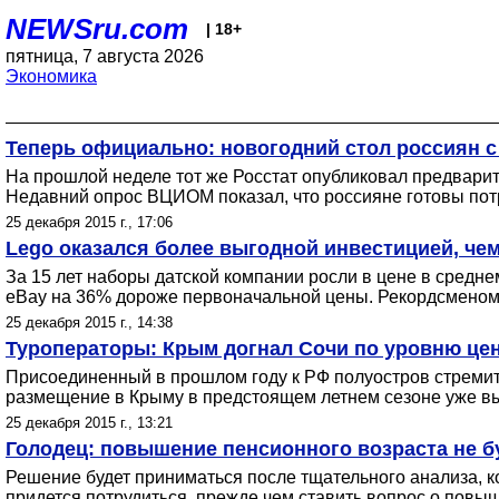
NEWSru.com
| 18+
пятница, 7 августа 2026
Экономика
Теперь официально: новогодний стол россиян с
На прошлой неделе тот же Росстат опубликовал предварите
Недавний опрос ВЦИОМ показал, что россияне готовы потр
25 декабря 2015 г., 17:06
Lego оказался более выгодной инвестицией, че
За 15 лет наборы датской компании росли в цене в средне
eBay на 36% дороже первоначальной цены. Рекордсменом с
25 декабря 2015 г., 14:38
Туроператоры: Крым догнал Сочи по уровню це
Присоединенный в прошлом году к РФ полуостров стремит
размещение в Крыму в предстоящем летнем сезоне уже вы
25 декабря 2015 г., 13:21
Голодец: повышение пенсионного возраста не бу
Решение будет приниматься после тщательного анализа, ко
придется потрудиться, прежде чем ставить вопрос о повыш