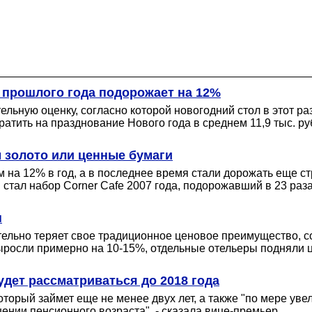
 прошлого года подорожает на 12%
льную оценку, согласно которой новогодний стол в этот ра
атить на празднование Нового года в среднем 11,9 тыс. ру
м золото или ценные бумаги
м на 12% в год, а в последнее время стали дорожать еще с
тал набор Corner Cafe 2007 года, подорожавший в 23 раза
н
ельно теряет свое традиционное ценовое преимущество, с
росли примерно на 10-15%, отдельные отельеры подняли 
дет рассматриваться до 2018 года
торый займет еще не менее двух лет, а также "по мере ув
ении пенсионного возраста", - сказала вице-премьер.