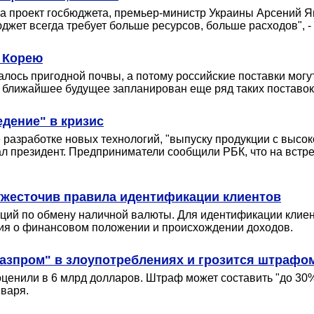
 проект госбюджета, премьер-министр Украины Арсений Яце
джет всегда требует больше ресурсов, больше расходов", - 
ю Корею
алось пригодной почвы, а потому российские поставки мог
а ближайшее будущее запланирован еще ряд таких поставок
едение" в кризис
разработке новых технологий, "выпуску продукции с высок
л президент. Предприниматели сообщили РБК, что на встре
жесточив правила идентификации клиентов
ций по обмену наличной валюты. Для идентификации клиент
ния о финансовом положении и происхождении доходов.
азпром" в злоупотреблениях и грозится штрафо
оценили в 6 млрд долларов. Штраф может составить "до 30
нваря.