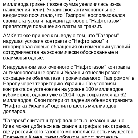
миллиарда гривен (позже сумма увеличилась из-за
начисления пени). Украинское антимонопольное
ведомство посчитало, что "Газпром" воспользовался
своим статусом и нарушил договор с "Нафтогазом",
препятствуя повышению платы за транзит.
АМКУ также пришел к выводу о том, что "Газпром"
нарушал условия контракта с "Нафтогазом" и
игнорировал любые обращения об изменении условий
сотрудничества на экономически обоснованные и
взаимовыгодные.
К нарушениям заключенного с "Нафтогазом" контракта
антимонопольные органы Украины отнесли резкое
сокращение объема газа, прокачиваемого "Газпромом" в
Европу через территорию Украины. По условиям
контракта он установлен на уровне 100 миллиардов
кубометров, однако уже в 2014 году сократился до 62
миллиардов. Свои потери от падения объемов транзита
"Нафтогаз Украины" оценил в шесть миллиардов
долларов.
"Газпром" считает штраф полностью незаконным, но
Киев может добиться взыскания штрафа в тех странах,
где у российского газового монополиста есть имущество.
Претензии Киева, таким образом, могут доставить