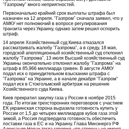
"Газпрому" много неприятностей.
Первоначально крайний срок выплаты штрафа был
назначен на 12 апреля. "Газпром" сначала заявил, что у
АМКУ нет полномочий в вопросе регулирования
транзита через Украину, однако затем решил оспорить
штраф.
14 апреля Хозяйственный суд Киева отказался
рассматривать жалобу "Газпрома", а в среду, 18 мая,
городской апелляционный хозяйственный суд отклонил
жалобу "Газпрома". 13 июля Высший хозяйственный суд
Украины окончательно отклонил жалобу "Газпрома" на
штраф в 85,966 миллиарда гривен. В августе АМКУ
подал иск о принудительном взыскании штрафа с
"Газпрома" на Украине, а в начале декабря "Газпром"
подал иск в Стокгольмский арбитраж на решение
Хозяйственного суда Киева.
Киев прекратил закупку газа у России в ноябре 2015
года. По итогам трехсторонних переговоров с участием
ЕК украинская сторона выразила готовность купить у
России от 1,5 до четырех миллиардов кубов газа этой
зимой, а Россия подтвердила готовность обеспечить
поставки газа в ЕС и на Украину. Глава Минэнерго РФ
Александр Новак тогда говорил, что стороны не имеют