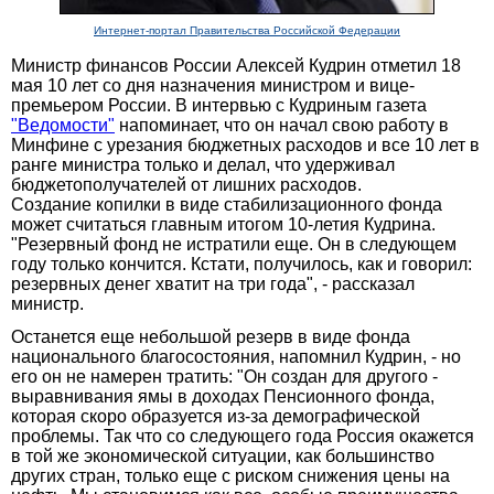
Интернет-портал Правительства Российской Федерации
Министр финансов России Алексей Кудрин отметил 18
мая 10 лет со дня назначения министром и вице-
премьером России. В интервью с Кудриным газета
"Ведомости"
напоминает, что он начал свою работу в
Минфине с урезания бюджетных расходов и все 10 лет в
ранге министра только и делал, что удерживал
бюджетополучателей от лишних расходов.
Создание копилки в виде стабилизационного фонда
может считаться главным итогом 10-летия Кудрина.
"Резервный фонд не истратили еще. Он в следующем
году только кончится. Кстати, получилось, как и говорил:
резервных денег хватит на три года", - рассказал
министр.
Останется еще небольшой резерв в виде фонда
национального благосостояния, напомнил Кудрин, - но
его он не намерен тратить: "Он создан для другого -
выравнивания ямы в доходах Пенсионного фонда,
которая скоро образуется из-за демографической
проблемы. Так что со следующего года Россия окажется
в той же экономической ситуации, как большинство
других стран, только еще с риском снижения цены на