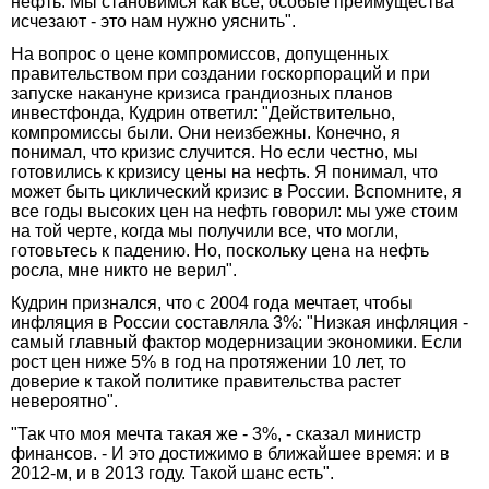
нефть. Мы становимся как все, особые преимущества
исчезают - это нам нужно уяснить".
На вопрос о цене компромиссов, допущенных
правительством при создании госкорпораций и при
запуске накануне кризиса грандиозных планов
инвестфонда, Кудрин ответил: "Действительно,
компромиссы были. Они неизбежны. Конечно, я
понимал, что кризис случится. Но если честно, мы
готовились к кризису цены на нефть. Я понимал, что
может быть циклический кризис в России. Вспомните, я
все годы высоких цен на нефть говорил: мы уже стоим
на той черте, когда мы получили все, что могли,
готовьтесь к падению. Но, поскольку цена на нефть
росла, мне никто не верил".
Кудрин признался, что с 2004 года мечтает, чтобы
инфляция в России составляла 3%: "Низкая инфляция -
самый главный фактор модернизации экономики. Если
рост цен ниже 5% в год на протяжении 10 лет, то
доверие к такой политике правительства растет
невероятно".
"Так что моя мечта такая же - 3%, - сказал министр
финансов. - И это достижимо в ближайшее время: и в
2012-м, и в 2013 году. Такой шанс есть".