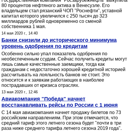
Государственная компания "Росзарубежнефть" выкупила
80 процентов нефтяного актива в Венесуэле. Его
владельцем стал рязанский ЧОП "Роснефти", уставной
капитал которого увеличился с 250 тысяч до 323
миллиардов рублей одновременно со сменой
собственника 1 мая.
14 мая 2020 г., 14:40
Банки снизили до исторического минимума
уровень одобрения по кредитам
Особенно сильно упал показатель одобрения по
необеспеченным ссудам. Сейчас получить кредиты могут
лишь самые качественные заемщики, тогда как
гражданам с недостаточно хорошей кредитной историей
рассчитывать на лояльность банков не стоит. Это
относится и к заявкам работающих в наиболее
пострадавших от кризиса отраслях.
13 мая 2020 г., 12:46
Авиакомпания "Победа" начнет
восстанавливать рейсы по России с 1 июня
С 14 мая авиакомпания начнет продажу билетов по 73
российским направлениям. При этом отмечается, что
средний тариф этого летнего сезона будет "почти в три
раза ниже среднего тарифа летнего сезона 2019 года".