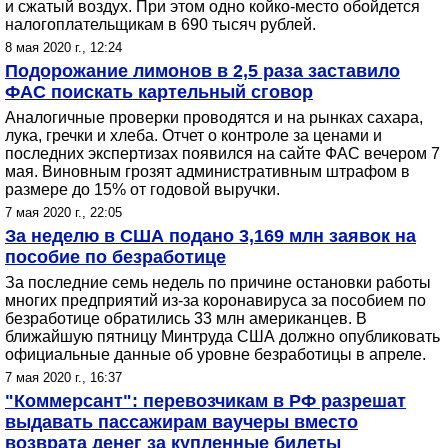
и сжатый воздух. При этом одно койко-место обойдется
налогоплательщикам в 690 тысяч рублей.
8 мая 2020 г., 12:24
Подорожание лимонов в 2,5 раза заставило
ФАС поискать картельный сговор
Аналогичные проверки проводятся и на рынках сахара,
лука, гречки и хлеба. Отчет о контроле за ценами и
последних экспертизах появился на сайте ФАС вечером 7
мая. Виновным грозят административным штрафом в
размере до 15% от годовой выручки.
7 мая 2020 г., 22:05
За неделю в США подано 3,169 млн заявок на
пособие по безработице
За последние семь недель по причине остановки работы
многих предприятий из-за коронавируса за пособием по
безработице обратились 33 млн американцев. В
ближайшую пятницу Минтруда США должно опубликовать
официальные данные об уровне безработицы в апреле.
7 мая 2020 г., 16:37
"Коммерсант": перевозчикам в РФ разрешат
выдавать пассажирам ваучеры вместо
возврата денег за купленные билеты