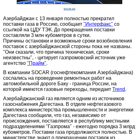
socar.az
Азербайджан с 13 января полностью прекратил
поставки газа в Россию, сообщает
"Интерфакс"
со
ссылкой на ЦДУ ТЭК. До прекращения поставки
составляли 3 млн кубометров в сутки.
Причины остановки и возможные сроки возобновления
поставок с азербайджанской стороны пока не названы.
"Они сказали, что причина техническая, сроки
неизвестны", - цитирует газпромовский источник уже
агентство
"Прайм"
.
В компании SOCAR (госнефтекомпания Азербайджана)
сослались на проведение ремонтных работ на
автомобильной дороге Баку - граница России, на
которой имеются газовые переходы, передает
Trend
.
Азербайджанский газ является одним из источников
газоснабжения Дагестана. В отделе нефтегазового
комплекса министерства промышленности и энергетики
Дагестана сообщили, что газ, независимо от
происхождения, поставляется в республику местными
подразделениями "Газпрома" - ежегодно порядка 3 млрд
кубометров. Поставки газа продолжаются полностью. В
министерстве знают о прекращении поставок из