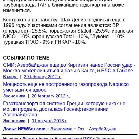
трубопровода ТАР в ближайшие годы картина может
измениться.
Контракт на разработку "Шах Дениз" подписан еще в
1996 году. Участниками соглашения являются: BP
(оператор) - 25,5%, норвежская Statoil - 25,5%, иранская
NICO - 10%, французская Total - 10%, "Лукойл" - 10%,
турецкая TPAO - 9% и ГНКАР - 10%.
ССЫЛКИ ПО ТЕМЕ
СМИ: Азербайджан еще до Киргизии нанес России удар -
Москва может лишиться и базы в Канте, и РЛС в Габале
В мире
|
29 february 2012 г.,
Мощность еще не построенного газопровода Nabucco
уменьшится вдвое
Экономика
|
20 february 2012 г.,
Газотранспортная система Греции, которую никак не
могли продать, досталась Госнефтекомпании
Азербайджана
Экономика
|
01 августа 2013 г.,
Досье NEWSru.com
::
Экономика
::
Газ
::
Азербайджан
Начало
•
Досье
•
Архив
•
Ежедневник
•
RSS
•
Telegram