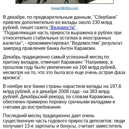
Архив NEWSru.com
В декабре, по предварительным данным, "Сбербанк"
привлек дополнительно во вклады около 230 млрд
рублей, пишет газета
"Ведомости"
.
"Подавляющая часть прироста выражена в рублях при
относительно стабильных остатках в иностранных
валютах", - прокомментировал "Ведомостям" результат
зампред правления банка Антон Карамзин.
Декабрь традиционно самый успешный месяц по
притоку вкладов, отмечает Карамзин: "Например, в
прошлом году было увеличение на 166 млрд рублей,
несмотря на то, что это была все еще очень острая фаза
кризиса".
В ноябре все банки страны нарастили вклады на 197,6
млрд рублей, а в декабре 2008 года - на 383 млрд
рублей. Декабрьский рекорд, по словам Карамзина,
обеспечен примерно поровну срочными вкладами и
счетами до востребования.
Последний месяц традиционно дает очень
существенную часть годового прироста депозитов: люди
получают 13-е зарплаты и бонусы, считает заместитель