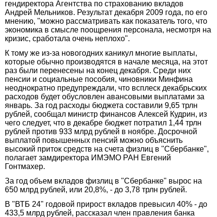
гендиректора Агентства по страхованию вкладов
Андрей Мельников. Результат декабря 2009 года, по его
мнению, "можно рассматривать как показатель того, что
экономика в смысле поощрения персонала, несмотря на
кризис, сработала очень неплохо".
К тому же из-за новогодних каникул многие выплаты,
которые обычно производятся в начале месяца, на этот
раз были перенесены на конец декабря. Среди них
пенсии и социальные пособия, чиновники Минфина
неоднократно предупреждали, что всплеск декабрьских
расходов будет обусловлен авансовыми выплатами за
январь. За год расходы бюджета составили 9,65 трлн
рублей, сообщал министр финансов Алексей Кудрин, из
чего следует, что в декабре бюджет потратил 1,44 трлн
рублей против 933 млрд рублей в ноябре. Досрочной
выплатой повышенных пенсий можно объяснить
высокий приток средств на счета физлиц в "Сбербанке",
полагает замдиректора ИМЭМО РАН Евгений
Гонтмахер.
За год объем вкладов физлиц в "Сбербанке" вырос на
650 млрд рублей, или 20,8%, - до 3,78 трлн рублей.
В "ВТБ 24" годовой прирост вкладов превысил 40% - до
433,5 млрд рублей, рассказал член правления банка