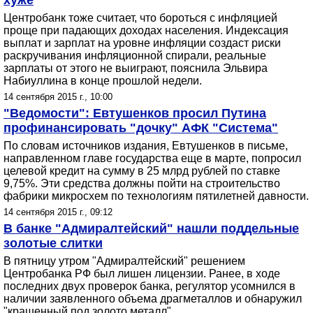
хуже
Центробанк тоже считает, что бороться с инфляцией
проще при падающих доходах населения. Индексация
выплат и зарплат на уровне инфляции создаст риски
раскручивания инфляционной спирали, реальные
зарплаты от этого не выиграют, пояснила Эльвира
Набиуллина в конце прошлой недели.
14 сентября 2015 г., 10:00
"Ведомости": Евтушенков просил Путина
профинансировать "дочку" АФК "Система"
По словам источников издания, Евтушенков в письме,
направленном главе государства еще в марте, попросил
целевой кредит на сумму в 25 млрд рублей по ставке
9,75%. Эти средства должны пойти на строительство
фабрики микросхем по технологиям пятилетней давности.
14 сентября 2015 г., 09:12
В банке "Адмиралтейский" нашли поддельные
золотые слитки
В пятницу утром "Адмиралтейский" решением
Центробанка РФ был лишен лицензии. Ранее, в ходе
последних двух проверок банка, регулятор усомнился в
наличии заявленного объема драгметаллов и обнаружил
"крашенный под золото металл".