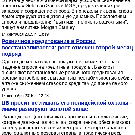
В пятницу нефть эталонной марки ускорила снижение на
прогнозах Goldman Sachs и МЭА, предсказавших рост
запасов и сокращение спроса. В понедельник цены снова
демонстрируют отрицательную динамику. Перспективы
спроса и предложения "выглядят не очень радужными",
пишут аналитики Morgan Stanley.
14 сентября 2015 г., 13:19
Розничное кредитование в России
восстанавливается: рост отмечен второй месяц
подряд
Однако до конца года рынок уже не сможет отыграть
падение спроса на кредитные продукты. Банкиры
объясняют восстановление розничного кредитования
ростом потребления, вызванным нестабильностью рубля,
а также снижением ставок по кредитам до приемлемого
уровня.
14 сентября 2015 г., 12:43
ЦБ просит не лишать его полицейской охраны -
иначе разворуют золотой запас
Руководство Центробанка напомнило, что полицейские,
которые должны попасть под сокращение, обеспечивают
защиту расчетно-кассовых центров, в которых хранятся
золотовалютные резервы страны и практически весь