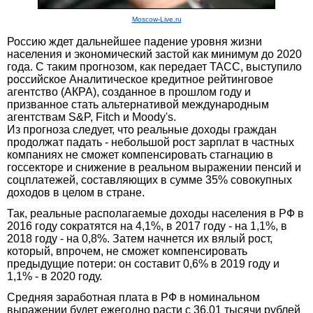
Moscow-Live.ru
Россию ждет дальнейшее падение уровня жизни
населения и экономический застой как минимум до 2020
года. С таким прогнозом, как передает ТАСС, выступило
российское Аналитическое кредитное рейтинговое
агентство (АКРА), созданное в прошлом году и
призванное стать альтернативой международным
агентствам S&P, Fitch и Moody's.
Из прогноза следует, что реальные доходы граждан
продолжат падать - небольшой рост зарплат в частных
компаниях не сможет компенсировать стагнацию в
госсекторе и снижение в реальном выражении пенсий и
соцплатежей, составляющих в сумме 35% совокупных
доходов в целом в стране.
Так, реальные располагаемые доходы населения в РФ в
2016 году сократятся на 4,1%, в 2017 году - на 1,1%, в
2018 году - на 0,8%. Затем начнется их вялый рост,
который, впрочем, не сможет компенсировать
предыдущие потери: он составит 0,6% в 2019 году и
1,1% - в 2020 году.
Средняя заработная плата в РФ в номинальном
выражении будет ежегодно расти с 36,01 тысячи рублей