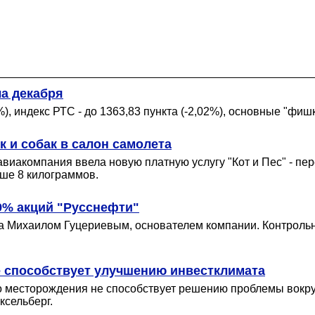
а декабря
), индекс РТС - до 1363,83 пункта (-2,02%), основные "фиш
к и собак в салон самолета
виакомпания ввела новую платную услугу "Кот и Пес" - пе
ьше 8 килограммов.
9% акций "Русснефти"
а Михаилом Гуцериевым, основателем компании. Контрольны
е способствует улучшению инвестклимата
 месторождения не способствует решению проблемы вокруг
ксельберг.