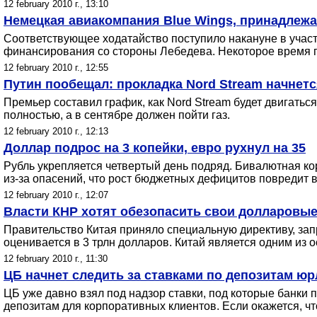
12 february 2010 г., 13:10
Немецкая авиакомпания Blue Wings, принадлежа
Соответствующее ходатайство поступило накануне в учас
финансирования со стороны Лебедева. Некоторое время 
12 february 2010 г., 12:55
Путин пообещал: прокладка Nord Stream начнетс
Премьер составил график, как Nord Stream будет двигаться
полностью, а в сентябре должен пойти газ.
12 february 2010 г., 12:13
Доллар подрос на 3 копейки, евро рухнул на 35
Рубль укрепляется четвертый день подряд. Бивалютная к
из-за опасений, что рост бюджетных дефицитов повредит 
12 february 2010 г., 12:07
Власти КНР хотят обезопасить свои долларовы
Правительство Китая приняло специальную директиву, з
оценивается в 3 трлн долларов. Китай является одним из
12 february 2010 г., 11:30
ЦБ начнет следить за ставками по депозитам ю
ЦБ уже давно взял под надзор ставки, под которые банки
депозитам для корпоративных клиентов. Если окажется, чт