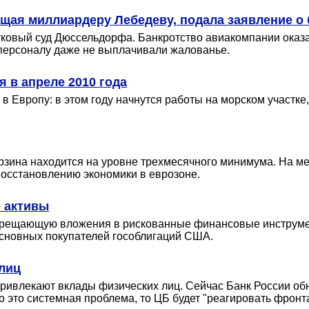
щая миллиардеру Лебедеву, подала заявление о 
тковый суд Дюссельдорфа. Банкротство авиакомпании оказ
персоналу даже не выплачивали жалованье.
я в апреле 2010 года
 в Европу: в этом году начнутся работы на морском участке,
орзина находится на уровне трехмесячного минимума. На 
восстановлению экономики в еврозоне.
е активы
апрещающую вложения в рискованные финансовые инструме
 основных покупателей гособлигаций США.
рлиц
 привлекают вклады физических лиц. Сейчас Банк России о
о это системная проблема, то ЦБ будет "реагировать фронт