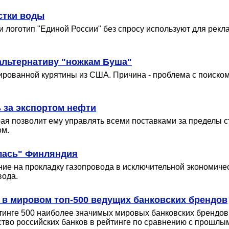
стки воды
логотип "Единой России" без спросу используют для реклам
 альтернативу "ножкам Буша"
ированной курятины из США. Причина - проблема с поиском
 за экспортом нефти
ая позволит ему управлять всеми поставками за пределы с
ом.
алась" Финляндия
 на прокладку газопровода в исключительной экономическ
вода.
 в мировом топ-500 ведущих банковских брендов
тинге 500 наиболее значимых мировых банковских брендов п
ство российских банков в рейтинге по сравнению с прошлым