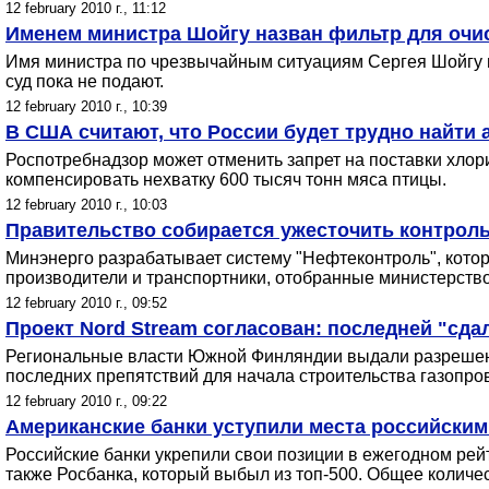
12 february 2010 г., 11:12
Именем министра Шойгу назван фильтр для очи
Имя министра по чрезвычайным ситуациям Сергея Шойгу и 
суд пока не подают.
12 february 2010 г., 10:39
В США считают, что России будет трудно найти
Роспотребнадзор может отменить запрет на поставки хлор
компенсировать нехватку 600 тысяч тонн мяса птицы.
12 february 2010 г., 10:03
Правительство собирается ужесточить контроль
Минэнерго разрабатывает систему "Нефтеконтроль", котор
производители и транспортники, отобранные министерств
12 february 2010 г., 09:52
Проект Nord Stream согласован: последней "сд
Региональные власти Южной Финляндии выдали разрешение
последних препятствий для начала строительства газопро
12 february 2010 г., 09:22
Американские банки уступили места российским
Российские банки укрепили свои позиции в ежегодном рей
также Росбанка, который выбыл из топ-500. Общее количе