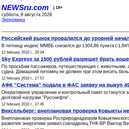
NEWSru.com
| 18+
суббота, 8 августа 2026
Экономика
Российский рынок провалился до уровней начал
В пятницу индекс ММВБ снизился до 1304,86 пункта (-1,84%
12 february 2010 г., 20:04
Sky Express за 1500 рублей разрешит брать коше
По просьбам пассажиров, путешествующих с животными, а
судна. Домашний питомец не должен при этом весить бол
12 february 2010 г., 17:57
АФК "Система" подала в ФАС заявку на выкуп 4
Оперативное управление и контрольный пакет останутся з
долговой нагрузки "Русснефти".
12 february 2010 г., 17:45
Вексельберг: внеплановая проверка Ковыкты н
Внеплановая проверка Росприроднадзором Ковыктинского
развития энергетики заявил совладелец ТНК-BP Виктор Ве