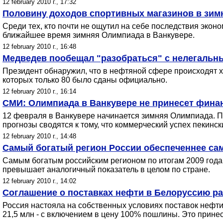
12 february 2010 г., 17:32
Половину доходов спортивных магазинов в зим
Среди тех, кто почти не ощутил на себе последствия экон
ближайшее время зимняя Олимпиада в Ванкувере.
12 february 2010 г., 16:48
Медведев пообещал "разобраться" с нелегальн
Президент обнаружил, что в нефтяной сфере происходят х
которых только 80 было сданы официально.
12 february 2010 г., 16:14
СМИ: Олимпиада в Ванкувере не принесет фина
12 февраля в Ванкувере начинается зимняя Олимпиада. По
прогнозы сводятся к тому, что коммерческий успех пекинск
12 february 2010 г., 14:48
Самый богатый регион России обеспеченнее сам
Самым богатым российским регионом по итогам 2009 года 
превышает аналогичный показатель в целом по стране.
12 february 2010 г., 14:02
Соглашение о поставках нефти в Белоруссию р
Россия настояла на собственных условиях поставок нефти 
21,5 млн - с включением в цену 100% пошлины. Это принес