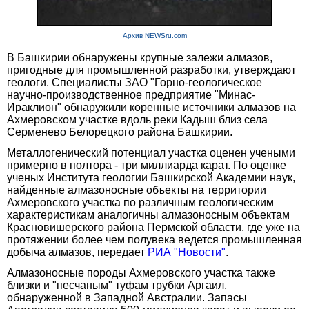
Архив NEWSru.com
В Башкирии обнаружены крупные залежи алмазов,
пригодные для промышленной разработки, утверждают
геологи. Специалисты ЗАО "Горно-геологическое
научно-производственное предприятие "Минас-
Ираклион" обнаружили коренные источники алмазов на
Ахмеровском участке вдоль реки Кадыш близ села
Серменево Белорецкого района Башкирии.
Металлогенический потенциал участка оценен учеными
примерно в полтора - три миллиарда карат. По оценке
ученых Института геологии Башкирской Академии наук,
найденные алмазоносные объекты на территории
Ахмеровского участка по различным геологическим
характеристикам аналогичны алмазоносным объектам
Красновишерского района Пермской области, где уже на
протяжении более чем полувека ведется промышленная
добыча алмазов, передает
РИА "Новости"
.
Алмазоносные породы Ахмеровского участка также
близки и "песчаным" туфам трубки Аргаил,
обнаруженной в Западной Австралии. Запасы