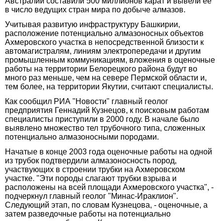
Австралии составили 500 миллионов карат и вывели ее
в число ведущих стран мира по добыче алмазов.
Учитывая развитую инфраструктуру Башкирии,
расположение потенциально алмазоносных объектов
Ахмеровского участка в непосредственной близости к
автомагистралям, линиям электропередачи и другим
промышленным коммуникациям, вложения в оценочные
работы на территории Белорецкого района будут во
много раз меньше, чем на севере Пермской области и,
тем более, на территории Якутии, считают специалисты.
Как сообщил РИА "Новости" главный геолог
предприятия Геннадий Кузнецов, к поисковым работам
специалисты приступили в 2000 году. В начале было
выявлено множество тел трубочного типа, сложенных
потенциально алмазоносными породами.
Начатые в конце 2003 года оценочные работы на одной
из трубок подтвердили алмазоносность пород,
участвующих в строении трубки на Ахмеровском
участке. "Эти породы слагают трубки взрыва и
расположены на всей площади Ахмеровского участка", -
подчеркнул главный геолог "Минас-Ираклион".
Следующий этап, по словам Кузнецова, - оценочные, а
затем разведочные работы на потенциально