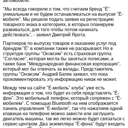
автомобиля.
"Мы всегда говорили о том, что считаем бренд "Ё"
уникальным и не будем останавливаться на выпуске "Ё-
мобиля". Мы решили подать заявки на регистрацию
товарного знака в категориях, в которых планируем
развиваться, для того чтобы потом начинать
действовать", - заявил Дмитрий Ярота.
Партнеров по выпуску товаров и оказанию услуг под
брендом "Ё" в компании также не раскрывают. Но в
структуре группы "Онэксим" есть страховая группа
"Согласие", которая могла бы заняться полисами, а
также банк "Международная финансовая корпорация",
который мог бы отвечать за вклады. Представитель
группы "Онэксим" Андрей Беляк заявил, что пока
прокомментировать эту информацию никак не может.
Между тем на сайте "Ё-мобиль" клуба" уже есть
информация о том, что будет из себя представлять "Ё-
фон". Это мобильный телефон, который сопряжен с "Ё-
мобилем". С помощью Bluetooth на нем отображается
панель управления "Ё-мобиля", так что нажатием одной
клавиши на телефоне можно завести или заглушить
двигатель машины, так же легко можно будет связаться с
сервис-центром. Два экземпляра "Ё-фона" будут входить