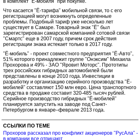
в комплект "Ё-мобиля" при покупке.
Что касается "Ё-тарифа" мобильной связи, то с его
регистрацией могут возникнуть определенные
проблемы. Подобный тариф уже несколько лет
существует в Самаре. Товарный знак "Ё" был
зарегистрирован самарской компанией сотовой связи
"Смартс" еще в 2007 году, причем срок действия
регистрации знака истекает только в 2017 году.
"Ё-мобиль" - проект совместного предприятия "Ё-Авто",
51% которого принадлежит группе "Онэксим" Михаила
Прохорова и 49% - ЗАО "Яровит Моторс". Прототипы
трех российских гибридных автомобилей были
представлены в конце 2010 года. Инвестиции в
разработку и организацию серийного производства "Ё-
мобилей" составляют 150 млн евро. Цена транспортного
средства в продаже составит 320-485 тысяч рублей.
Серийное производство гибридных "Ё-мобилей"
планируется запустить на заводе под Санкт-
Петербургом в январе–феврале 2013 года.
ССЫЛКИ ПО ТЕМЕ
Прохоров рассказал про конфликт акционеров "РусАла" -
в компании все отрицают