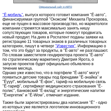
Официальный сайт ё-АВТО
"Ё-мобиль"
, выпуск которого готовит компания "Ё-авто",
финансируемая группой "Онэксим" Михаила Прохорова,
еще не пущен в массовое производство, но маркетологи
компании стремятся максимально занять нишу
сопутствующих товаров, которые помогут продвигать
новый продукт. На днях в Роспатент поданы заявки на
регистрацию 11 товарных знаков в различных товарных
категориях, пишут в четверг
"Известия"
. Информацию о
том, что это будут за продукты, в "Ё-авто" не разглашают.
По словам заместителя гендиректора проекта "Ё-авто"
по стратегическому маркетингу Дмитрия Ярота, о
запуске проектов будет официально объявлено в
течение месяца.
Однако уже известно, что в портфеле "Ё-авто" могут
появиться детские товары под брендами "Ё-знайка" и
"Ёууу!", мобильный "Ё-фон", тариф на мобильную связь
"Ё-тариф", сертификат медицинского страхования "Ё-
полис", банковский "Ё-вклад" и энергетические напитки
"Ёнергетик" и "Ё-Wow", отмечает издание.
Также были зарегистрированы два написания "Ё" - одно
из которых уже является логотипом инновационного