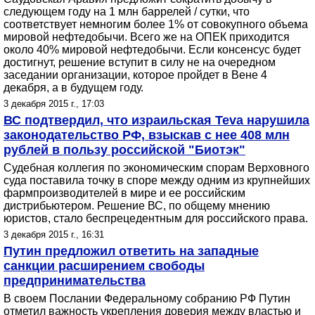
следующем году на 1 млн баррелей / сутки, что
соответствует немногим более 1% от совокупного объема
мировой нефтедобычи. Всего же на ОПЕК приходится
около 40% мировой нефтедобычи. Если консенсус будет
достигнут, решение вступит в силу не на очередном
заседании организации, которое пройдет в Вене 4
декабря, а в будущем году.
3 декабря 2015 г., 17:03
ВС подтвердил, что израильская Teva нарушила
законодательство РФ, взыскав с нее 408 млн
рублей в пользу российской "Биотэк"
Судебная коллегия по экономическим спорам Верховного
cуда поставила точку в споре между одним из крупнейших
фармпроизводителей в мире и ее российским
дистрибьютером. Решение ВС, по общему мнению
юристов, стало беспрецедентным для российского права.
3 декабря 2015 г., 16:31
Путин предложил ответить на западные
санкции расширением свободы
предпринимательства
В своем Послании Федеральному собранию РФ Путин
отметил важность укрепления доверия между властью и