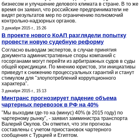
бизнесом и улучшение делового климата в стране. В то же
время он заявил, что российские предприниматели не
видят результатов мер по ограничению полномочий
контрольно-надзорных органов.
3 декабря 2015 г., 15:26
В проекте нового КоАП разглядели попытку
провести новую судебную реформу
Согласно выводам экспертов, в случае принятия
документа административные споры компаний с
госорганами могут перейти из арбитражных судов в суды
общей юрисдикции. По мнению юристов, эти инициативы
приведут к снижению процессуальных гарантий и станут
стимулом для "злоупотреблений коррупционного
характера".
3 декабря 2015 г., 15:13
Минтранс прогнозирует падение объема
чартерных перевозок в РФ на 40%
"Мы выходим где-то на (минус) 40% (в 2015 году) по
чартерному рынку", - заявил замминистра транспорта
Валерий Окулов. Он отметил, что эти прогнозы
составлены с учетом приостановок чартерного
сообщения с Турцией и Египтом.